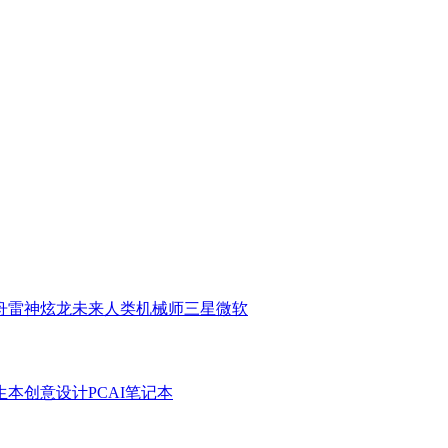
舟
雷神
炫龙
未来人类
机械师
三星
微软
生本
创意设计PC
AI笔记本