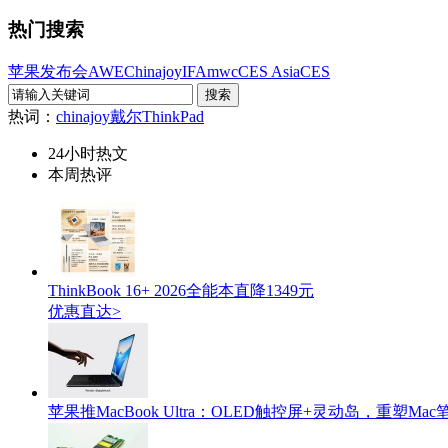
热门搜索
苹果发布会
AWE
Chinajoy
IFA
mwc
CES Asia
CES
热词：
chinajoy
戴尔
ThinkPad
24小时热文
本周热评
ThinkBook 16+ 2026全能本直降1349元
优惠直达>
苹果推MacBook Ultra：OLED触控屏+灵动岛，重塑M