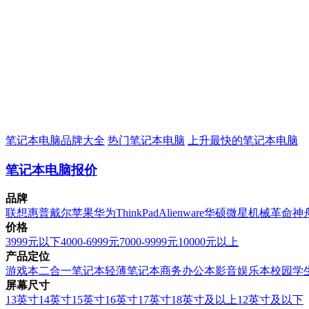
笔记本电脑品牌大全
热门笔记本电脑
上升最快的笔记本电脑
笔记本电脑报价
品牌
联想
惠普
戴尔
苹果
华为
ThinkPad
Alienware
华硕
微星
机械革命
神
价格
3999元以下
4000-6999元
7000-9999元
10000元以上
产品定位
游戏本
二合一笔记本
轻薄笔记本
商务办公本
影音娱乐本
校园学
屏幕尺寸
13英寸
14英寸
15英寸
16英寸
17英寸
18英寸及以上
12英寸及以下