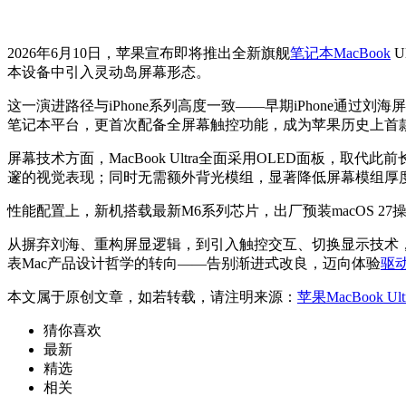
2026年6月10日，苹果宣布即将推出全新旗舰
笔记本
MacBook
U
本设备中引入灵动岛屏幕形态。
这一演进路径与iPhone系列高度一致——早期iPhone通过刘海屏
笔记本平台，更首次配备全屏幕触控功能，成为苹果历史上首
屏幕技术方面，MacBook Ultra全面采用OLED面板，
邃的视觉表现；同时无需额外背光模组，显著降低屏幕模组厚
性能配置上，新机搭载最新M6系列芯片，出厂预装macOS 
从摒弃刘海、重构屏显逻辑，到引入触控交互、切换显示技术，再
表Mac产品设计哲学的转向——告别渐进式改良，迈向体验
驱
本文属于原创文章，如若转载，请注明来源：
苹果MacBook
猜你喜欢
最新
精选
相关