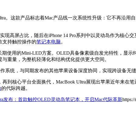
ltra。这款产品标志着Mac产品线一次系统性升级：它不再沿用自2
实现高屏占比，随后在iPhone 14 Pro系列中以灵动岛作为核心交
款支持触控操作的
笔记本电脑
。
取代此前长期使用的Mini-LED方案。OLED具备像素级自发光特
度与重量，为整机轻薄化和结构优化提供更大空间。
27操作系统，与同期发布的其他苹果设备深度协同，实现跨设备无
到核心平台全面换代，MacBook Ultra展现出苹果近年来
动
的代际跨越。
 Ultra发布：首款触控OLED灵动岛笔记本，开启Mac代际革新
https: