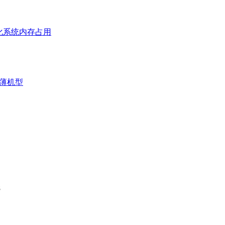
优化系统内存占用
最薄机型
8