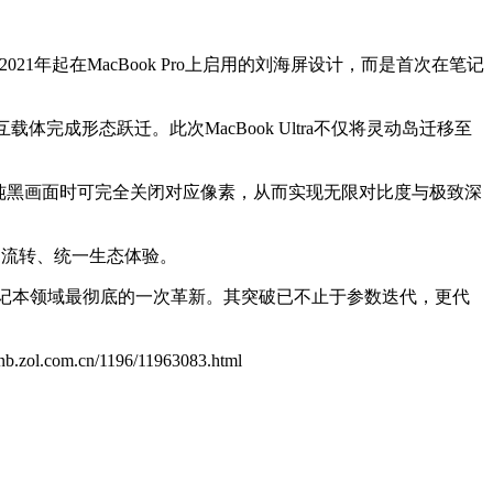
021年起在MacBook Pro上启用的刘海屏设计，而是首次在笔记
互载体完成形态跃迁。此次MacBook Ultra不仅将灵动岛迁移至
性，显示纯黑画面时可完全关闭对应像素，从而实现无限对比度与极致深
缝流转、统一生态体验。
在笔记本领域最彻底的一次革新。其突破已不止于参数迭代，更代
//nb.zol.com.cn/1196/11963083.html