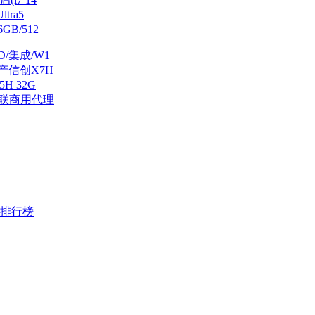
ltra5
GB/512
SD/集成/W1
国产信创X7H
5H 32G
爱联商用代理
本排行榜