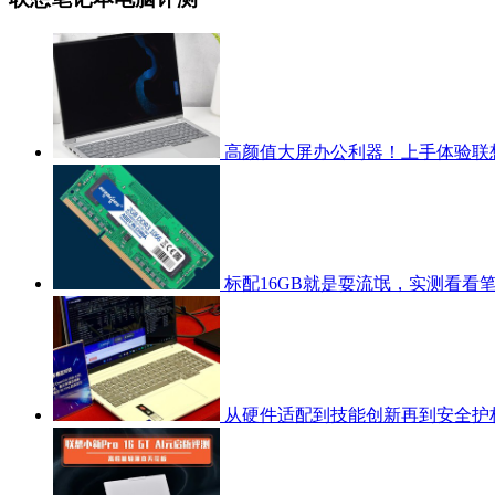
高颜值大屏办公利器！上手体验联
标配16GB就是耍流氓，实测看看
从硬件适配到技能创新再到安全护