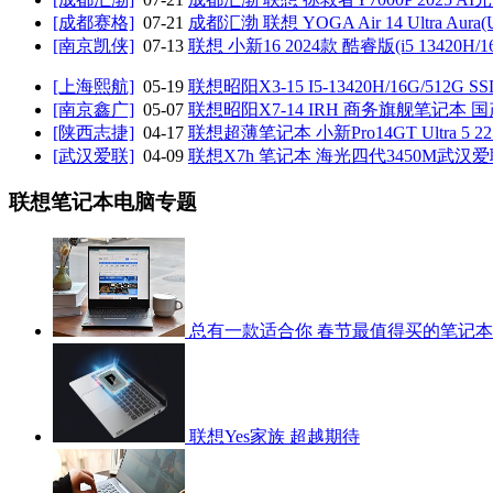
[成都赛格]
07-21
成都汇渤 联想 YOGA Air 14 Ultra Aura(U
[南京凯侠]
07-13
联想 小新16 2024款 酷睿版(i5 13420H/16
[上海熙航]
05-19
联想昭阳X3-15 I5-13420H/16G/512G S
[南京鑫广]
05-07
联想昭阳X7-14 IRH 商务旗舰笔记本 
[陕西志捷]
04-17
联想超薄笔记本 小新Pro14GT Ultra 5 22
[武汉爱联]
04-09
联想X7h 笔记本 海光四代3450M武汉
联想笔记本电脑专题
总有一款适合你 春节最值得买的笔记
联想Yes家族 超越期待