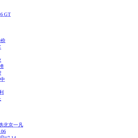
 GT
的价
奖
业
榜
智
启中
利
长
选北京一凡
06
(i7 14