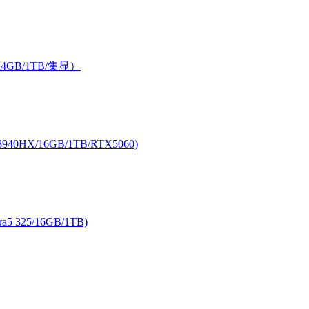
24GB/1TB/集显）
40HX/16GB/1TB/RTX5060)
ra5 325/16GB/1TB)