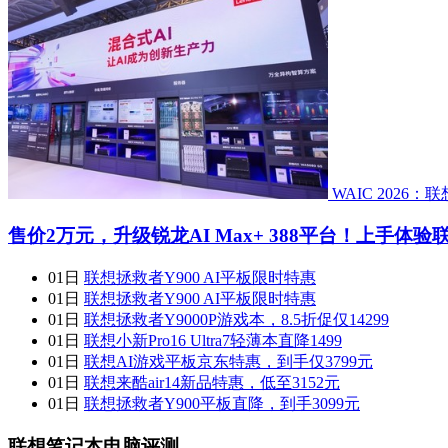
WAIC 202
售价2万元，升级锐龙AI Max+ 388平台！上手体验联想
01日
联想拯救者Y900 AI平板限时特惠
01日
联想拯救者Y900 AI平板限时特惠
01日
联想拯救者Y9000P游戏本，8.5折促仅14299
01日
联想小新Pro16 Ultra7轻薄本直降1499
01日
联想AI游戏平板京东特惠，到手仅3799元
01日
联想来酷air14新品特惠，低至3152元
01日
联想拯救者Y900平板直降，到手3099元
联想笔记本电脑评测