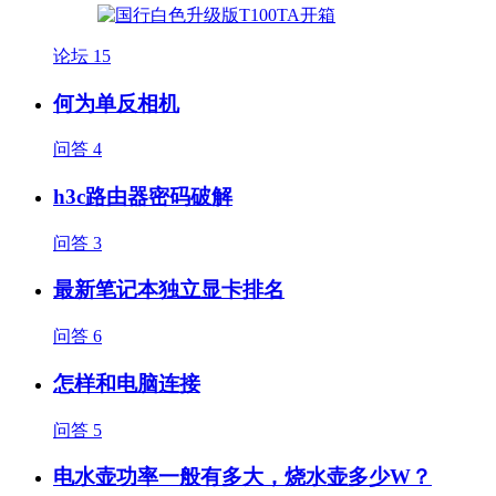
论坛
15
何为单反相机
问答
4
h3c路由器密码破解
问答
3
最新笔记本独立显卡排名
问答
6
怎样和电脑连接
问答
5
电水壶功率一般有多大，烧水壶多少W？