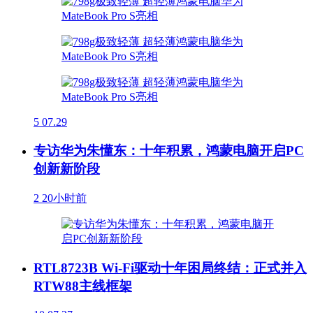
5
07.29
专访华为朱懂东：十年积累，鸿蒙电脑开启PC
创新新阶段
2
20小时前
RTL8723B Wi-Fi驱动十年困局终结：正式并入
RTW88主线框架