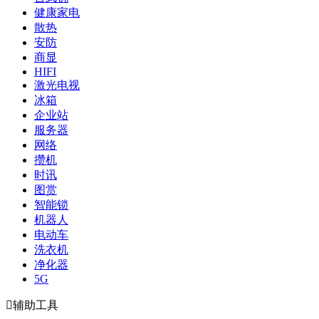
健康家电
散热
安防
商显
HIFI
激光电视
冰箱
企业站
服务器
网络
攒机
时讯
图赏
智能锁
机器人
电动车
洗衣机
净化器
5G

辅助工具