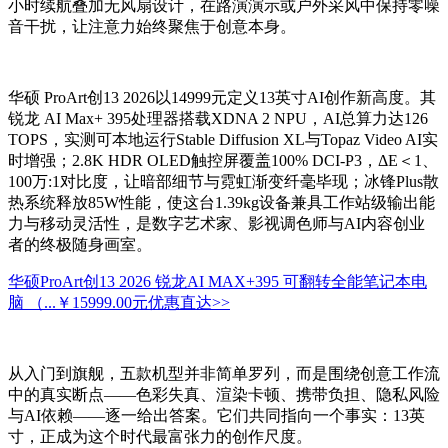
小时续航叠加无风扇设计，在路演演示或户外采风中保持零噪
音干扰，让注意力始终聚焦于创意本身。
华硕 ProArt创13 2026以14999元定义13英寸AI创作新高度。其
锐龙 AI Max+ 395处理器搭载XDNA 2 NPU，AI总算力达126
TOPS，实测可本地运行Stable Diffusion XL与Topaz Video AI实
时增强；2.8K HDR OLED触控屏覆盖100% DCI-P3，ΔE＜1、
100万:1对比度，让暗部细节与霓虹渐变纤毫毕现；冰锋Plus散
热系统释放85W性能，使这台1.39kg设备兼具工作站级输出能
力与移动灵活性，是数字艺术家、影视调色师与AI内容创业
者的终极随身画室。
华硕ProArt创13 2026 锐龙AI MAX+395 可翻转全能笔记本电
脑 （...
￥15999.00元
优惠直达>>
从入门到旗舰，五款机型并非简单罗列，而是围绕创意工作流
中的真实断点——色彩失真、渲染卡顿、携带负担、隐私风险
与AI依赖——逐一给出答案。它们共同指向一个事实：13英
寸，正成为这个时代最富张力的创作尺度。