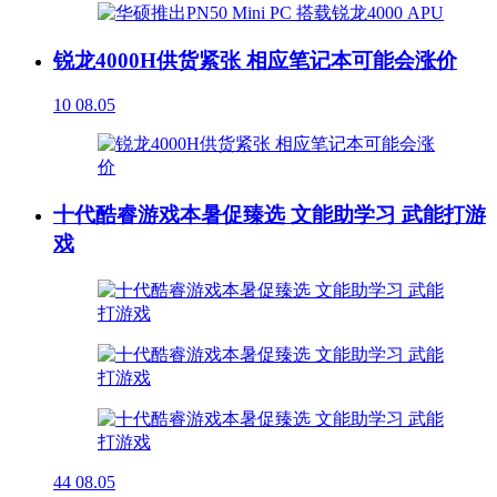
锐龙4000H供货紧张 相应笔记本可能会涨价
10
08.05
十代酷睿游戏本暑促臻选 文能助学习 武能打游
戏
44
08.05