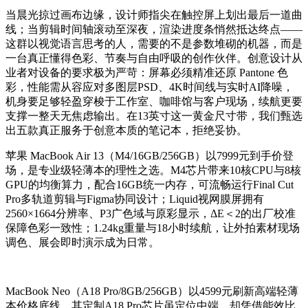
当晨光掠过画布边缘，设计师指尖在触控屏上划出最后一道曲
线；当剪辑时间轴滚动至深夜，渲染进度条悄然抵达终点——
这群以视觉语言思考的人，需要的不是参数堆砌的机器，而是
一台真正懂得色彩、节奏与自由呼吸的创作伙伴。创意设计从
业者对设备的要求极为严苛：屏幕必须精准还原 Pantone 色
彩，性能需从容应对多图层PSD、4K时间线与实时AI降噪，
机身要足够轻盈穿梭于工作室、咖啡馆与客户现场，续航更要
支撑一整天无焦虑输出。在13英寸这一黄金尺寸带，我们甄选
出五款真正服务于创意本质的笔记本，拒绝妥协。
苹果 MacBook Air 13（M4/16GB/256GB）以7999元到手价登
场，是专业级轻薄本的理性之选。M4芯片带来10核CPU与8核
GPU的均衡算力，配合16GB统一内存，可流畅运行Final Cut
Pro多轨道剪辑与Figma协同设计；Liquid视网膜屏拥有
2560×1664分辨率、P3广色域与原彩显示，ΔE＜2的出厂校准
保障色彩一致性；1.24kg重量与18小时续航，让外拍素材现场
调色、展会即时演示成为日常。
MacBook Neo（A18 Pro/8GB/256GB）以4599元刷新高端轻薄
本价格底线。其定制A18 Pro芯片虽定位中端，却凭借能效比