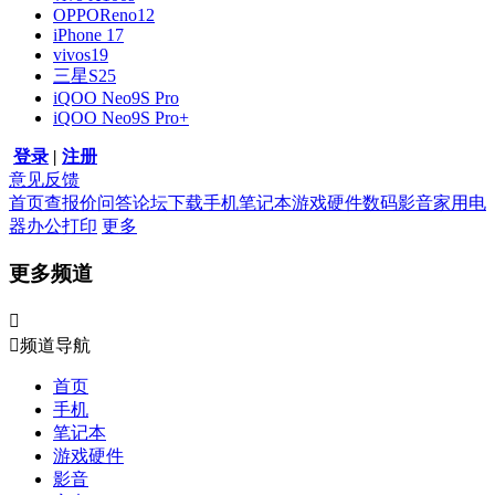
OPPOReno12
iPhone 17
vivos19
三星S25
iQOO Neo9S Pro
iQOO Neo9S Pro+
登录
|
注册
意见反馈
首页
查报价
问答
论坛
下载
手机
笔记本
游戏硬件
数码影音
家用电
器
办公打印
更多
更多频道


频道导航
首页
手机
笔记本
游戏硬件
影音