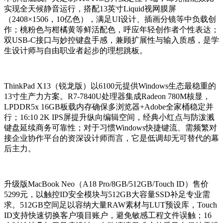
实现全天候静音运行，搭配13英寸Liquid视网膜屏
（2408×1506，10亿色），满足UI设计、插画分镜等中负载创
作；桃粉色与柑橘黄等鲜活配色，呼应年轻创作者个性表达；
双USB-C接口与妙控键盘手感，兼顾扩展性与输入质感，是学
生设计师与自由职业者起步的理想跳板。
ThinkPad X13（锐龙版）以6100元提供Windows生态最稳重的
13寸生产力方案。R7-7840U处理器集成Radeon 780M核显，
LPDDR5x 16GB板载内存确保多浏览器+Adobe全家桶稳定并
行；16:10 2K IPS屏提升纵向编辑空间，经典小红点与防泼溅
键盘延续商务可靠性；对于习惯Windows快捷键流、需频繁对
接企业协作平台的资深设计师而言，它是低调却无可替代的幕
后主力。
升级版MacBook Neo（A18 Pro/8GB/512GB/Touch ID）售价
5299元，以触控ID安全模块与512GB大容量SSD补足专业需
求。512GB空间足以容纳大量RAW素材与LUT预设库，Touch
ID支持快速切换客户项目账户，避免敏感工程文件误触；16