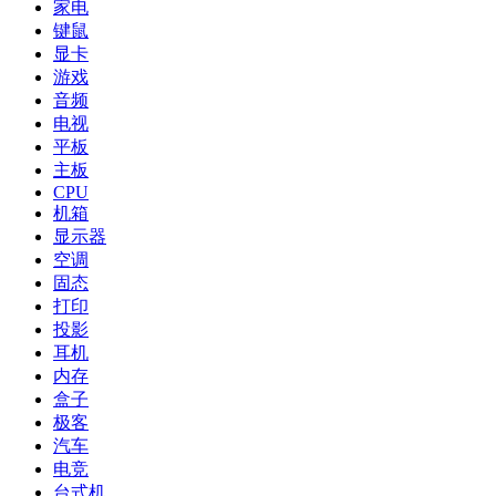
家电
键鼠
显卡
游戏
音频
电视
平板
主板
CPU
机箱
显示器
空调
固态
打印
投影
耳机
内存
盒子
极客
汽车
电竞
台式机