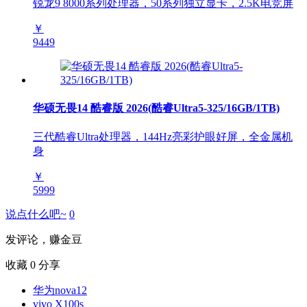
锐龙9 8000系列处理器，50系列独立显卡，2.5K电竞屏
￥
9449
华硕无畏14 酷睿版 2026(酷睿Ultra5-325/16GB/1TB)
三代酷睿Ultra处理器，144Hz亮彩护眼好屏，全金属机
身
￥
5999
说点什么吧~
0
发评论，赚金豆
收藏
0
分享
华为nova12
vivo X100s