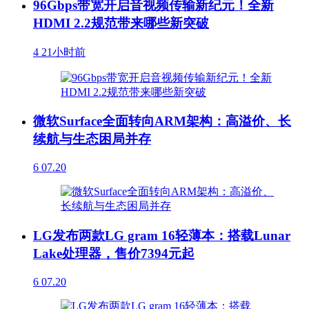
96Gbps带宽开启音视频传输新纪元！全新
HDMI 2.2规范带来哪些新突破
4
21小时前
微软Surface全面转向ARM架构：高溢价、长
续航与生态困局并存
6
07.20
LG发布两款LG gram 16轻薄本：搭载Lunar
Lake处理器，售价7394元起
6
07.20