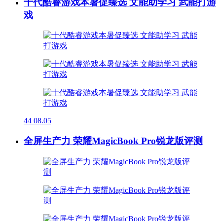
十代酷睿游戏本暑促臻选 文能助学习 武能打游
戏
44
08.05
全屏生产力 荣耀MagicBook Pro锐龙版评测