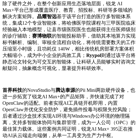
除了硬件之外，在整个创新应用生态落地层面，锐龙 AI
Max+平台已形成覆盖医疗、教育、招投标、科研等多领域的
解决方案矩阵。
晶耀智远
基于该平台打造的医疗多智能体系
统，集成12个专业智能体，将哈佛医学院课程与三甲医院临床
经验融入本地模型，让县市级医院医生也能获得主任医师级别
的诊疗辅助；
赛博物联
的智能投标助手，借助其本地算力实现
标书解析、编制、审核全流程自动化，将传统需要数天的工作
压缩至小时级，且功耗仅 140W，相比传统机房部署方案体积
大幅缩小，成为中小企业的高效工具；
Ryypol
则通过该平台将
静态论文转化为可交互的智能体，让科研人员能够实时咨询文
献疑问，抽象概念可视化，显著提升科研效率。
首界科技
的NovaStudio与
腾达泰源
的Pii Mini两款硬件设备，也
进一步拓宽了锐龙AI Max+的产品矩阵，并快速完成了对
OpenClaw的适配。前者实现AI工具链开机即用，内置
OpenClaw并优化安全防护，避免插件投毒与权限失控风险；
后者通过沙盒技术实现AI环境与Windows办公环境的物理隔
离，支持多智能体协同与集群管理，成为一人公司（OPC）的
最佳算力载体。这些案例共同证明，锐龙AI Max+ 395正在推
动AI从云端走向端侧，从单一工具变为生产力中枢。