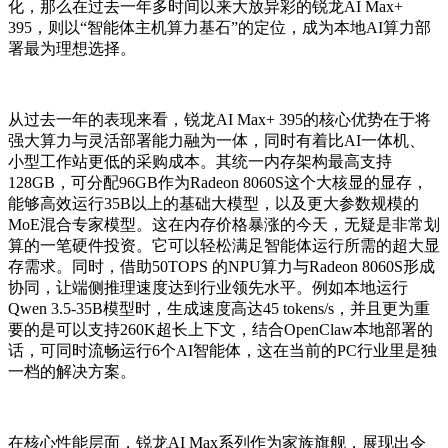
化，那么在过去一年多时间以来大放异彩的锐龙AI Max+
395，则以“智能体主机算力基石”的定位，成为本地AI算力部
署最为理想选择。
从过去一年的表现来看，锐龙AI Max+ 395的核心优势在于将
强大算力与灵活部署能力融为一体，同时有着比AI一体机、
小型工作站更低的采购成本。其统一内存架构最高支持
128GB，可分配96GB作为Radeon 8060S这个大核显的显存，
能够高效运行35B以上的基础大模型，以及更大参数规模的
MoE混合专家模型。这在内存价格暴涨的今天，无疑是非常划
算的一笔硬件投资。它可以轻松满足智能体运行所需的超大显
存需求。同时，借助50TOPS 的NPU算力与Radeon 8060S形成
协同，让端侧推理速度达到行业领先水平。例如本地运行
Qwen 3.5-35B模型时，生成速度高达45 tokens/s，并且更为重
要的是可以支持260K超长上下文，结合OpenClaw本地部署的
话，可同时流畅运行6个AI智能体，这在当前的PC行业里是独
一档的解决方案。
在核心性能层面，锐龙AI Max系列作为家族旗舰，展现出令