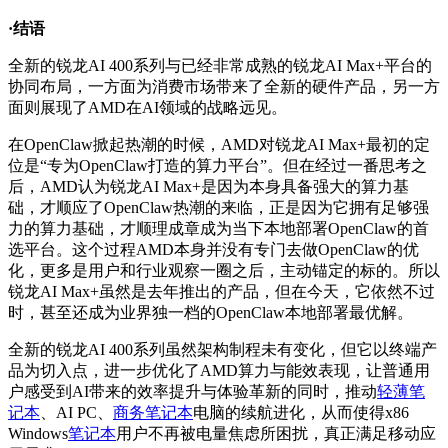
·结语
全新的锐龙AI 400系列与已经非常成熟的锐龙AI Max+平台的
协同布局，一方面为消费市场带来了全新的硬件产品，另一方
面则展现了AMD在AI领域的战略远见。
在OpenClaw掀起热潮的时候，AMD对锐龙AI Max+最初的定
位是“专为OpenClaw打造的算力平台”。但在经过一番思考之
后，AMD认为锐龙AI Max+是因为本身具备强大的算力基
础，才顺应了OpenClaw热潮的来临，正是因为它拥有足够强
力的算力基础，才顺理成章成为当下本地部署OpenClaw的首
选平台。这个过程AMD本身并没有专门去做OpenClaw的优
化，更多是用户和行业观察一圈之后，主动锚定的标的。所以
锐龙AI Max+虽然是去年推出的产品，但在今天，它依然不过
时，甚至还成为业界独一档的OpenClaw本地部署最优解。
全新的锐龙AI 400系列虽然架构制程未有变化，但它以终端产
品为切入点，进一步优化了AMD算力与能效表现，让普通用
户感受到AI带来的效率提升与体验革新的同时，推动
轻薄笔
记本
、AI PC、
商务笔记本
电脑的续航进化，从而使得x86
Windows
笔记本
用户不再被电量焦虑所困扰，真正满足移动应