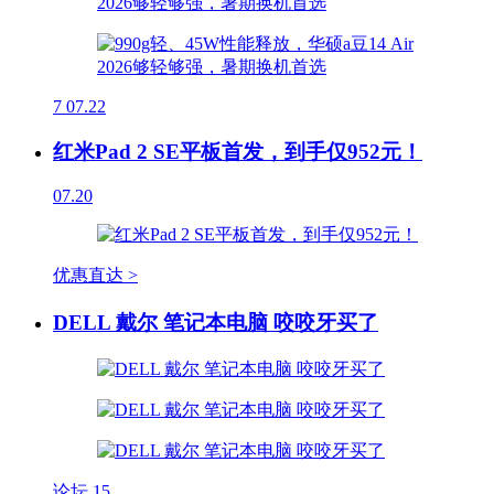
7
07.22
红米Pad 2 SE平板首发，到手仅952元！
07.20
优惠直达 >
DELL 戴尔 笔记本电脑 咬咬牙买了
论坛
15