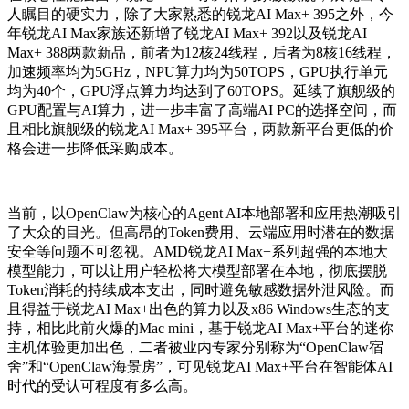
人瞩目的硬实力，除了大家熟悉的锐龙AI Max+ 395之外，今
年锐龙AI Max家族还新增了锐龙AI Max+ 392以及锐龙AI
Max+ 388两款新品，前者为12核24线程，后者为8核16线程，
加速频率均为5GHz，NPU算力均为50TOPS，GPU执行单元
均为40个，GPU浮点算力均达到了60TOPS。延续了旗舰级的
GPU配置与AI算力，进一步丰富了高端AI PC的选择空间，而
且相比旗舰级的锐龙AI Max+ 395平台，两款新平台更低的价
格会进一步降低采购成本。
当前，以OpenClaw为核心的Agent AI本地部署和应用热潮吸引
了大众的目光。但高昂的Token费用、云端应用时潜在的数据
安全等问题不可忽视。AMD锐龙AI Max+系列超强的本地大
模型能力，可以让用户轻松将大模型部署在本地，彻底摆脱
Token消耗的持续成本支出，同时避免敏感数据外泄风险。而
且得益于锐龙AI Max+出色的算力以及x86 Windows生态的支
持，相比此前火爆的Mac mini，基于锐龙AI Max+平台的迷你
主机体验更加出色，二者被业内专家分别称为“OpenClaw宿
舍”和“OpenClaw海景房”，可见锐龙AI Max+平台在智能体AI
时代的受认可程度有多么高。