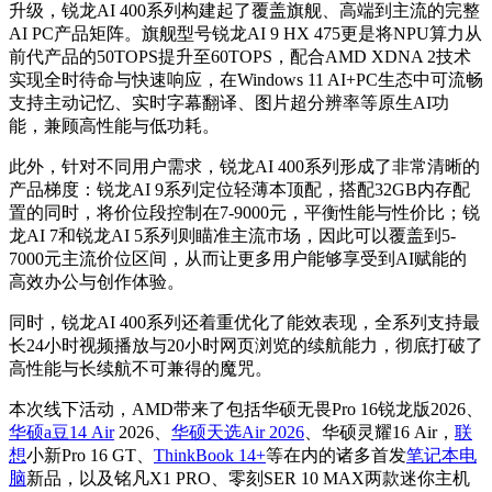
升级，锐龙AI 400系列构建起了覆盖旗舰、高端到主流的完整
AI PC产品矩阵。旗舰型号锐龙AI 9 HX 475更是将NPU算力从
前代产品的50TOPS提升至60TOPS，配合AMD XDNA 2技术
实现全时待命与快速响应，在Windows 11 AI+PC生态中可流畅
支持主动记忆、实时字幕翻译、图片超分辨率等原生AI功
能，兼顾高性能与低功耗。
此外，针对不同用户需求，锐龙AI 400系列形成了非常清晰的
产品梯度：锐龙AI 9系列定位轻薄本顶配，搭配32GB内存配
置的同时，将价位段控制在7-9000元，平衡性能与性价比；锐
龙AI 7和锐龙AI 5系列则瞄准主流市场，因此可以覆盖到5-
7000元主流价位区间，从而让更多用户能够享受到AI赋能的
高效办公与创作体验。
同时，锐龙AI 400系列还着重优化了能效表现，全系列支持最
长24小时视频播放与20小时网页浏览的续航能力，彻底打破了
高性能与长续航不可兼得的魔咒。
本次线下活动，AMD带来了包括华硕无畏Pro 16锐龙版2026、
华硕a豆14 Air
2026、
华硕天选Air 2026
、华硕灵耀16 Air，
联
想
小新Pro 16 GT、
ThinkBook 14+
等在内的诸多首发
笔记本电
脑
新品，以及铭凡X1 PRO、零刻SER 10 MAX两款迷你主机