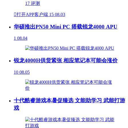

打开APP客户端
15
08.03
华硕推出PN50 Mini PC 搭载锐龙4000 APU
1
08.04
锐龙4000H供货紧张 相应笔记本可能会涨价
10
08.05
十代酷睿游戏本暑促臻选 文能助学习 武能打游
戏