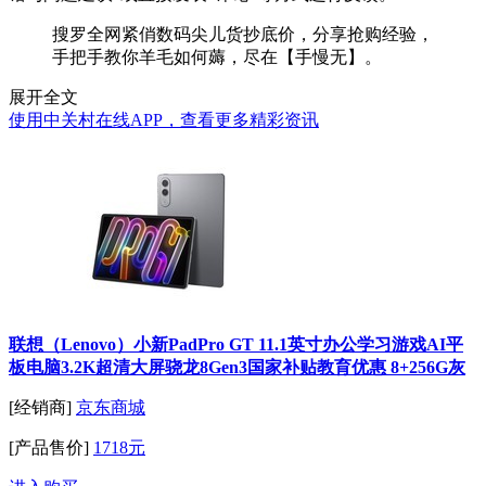
搜罗全网紧俏数码尖儿货抄底价，分享抢购经验，
手把手教你羊毛如何薅，尽在【手慢无】。
展开全文
使用中关村在线APP，查看更多精彩资讯
联想（Lenovo）小新PadPro GT 11.1英寸办公学习游戏AI平
板电脑3.2K超清大屏骁龙8Gen3国家补贴教育优惠 8+256G灰
[经销商]
京东商城
[产品售价]
1718元