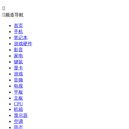


频道导航
首页
手机
笔记本
游戏硬件
影音
家电
键鼠
显卡
游戏
音频
电视
平板
主板
CPU
机箱
显示器
空调
固态