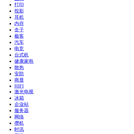
打印
投影
耳机
内存
盒子
极客
汽车
电竞
台式机
健康家电
散热
安防
商显
HIFI
激光电视
冰箱
企业站
服务器
网络
攒机
时讯