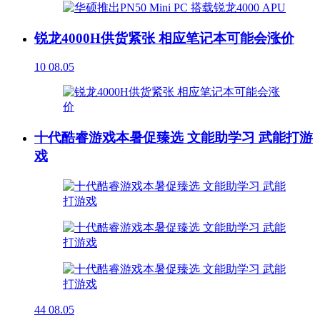
锐龙4000H供货紧张 相应笔记本可能会涨价
10
08.05
十代酷睿游戏本暑促臻选 文能助学习 武能打游
戏
44
08.05