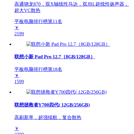
高通骁龙870，双X轴线性马达，双JBL超线性扬声器，
超大VC散热
平板电脑排行榜第
11
名
￥
2199
联想小新 Pad Pro 12.7（8GB/128GB）
平板电脑排行榜第
18
名
￥
1599
联想拯救者Y700四代( 12GB/256GB)
高刷新率，超强续航，复合散热
￥