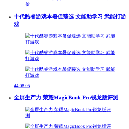
十代酷睿游戏本暑促臻选 文能助学习 武能打游
戏
44
08.05
全屏生产力 荣耀MagicBook Pro锐龙版评测