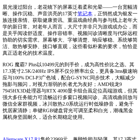
晨光漫过阳台，老花镜下的屏幕泛着柔和光晕——一台宽幅清
晰、操作沉稳、声音洪亮的17英寸
笔记本
，正悄然成为银发一
族连接亲情、获取健康资讯、重温戏曲经典与参与线上老年大
学的新日常。对老年人而言，大尺寸并非只为游戏或办公，而
是关乎阅读舒适度、操作容错率、视频问诊清晰度与代际远程
协助的切实需求。屏幕够大、字够清楚、响应够稳、系统够简
洁、散热够安静、接口够直观，这些看似朴素的要求，恰恰是
真正适老化的技术温度。
ROG 魔霸7 Plus以10499元的到手价，成为高性价比之选。其
17.3英寸2.5K/240Hz IPS屏不仅分辨率出众，更具备3ms极速响
应与100% DCI-P3广色域，配合G-SYNC同步技术，大幅减少
拖影与频闪，对视力渐弱的长者尤为友好；AMD锐龙9
7945HX3D处理器与RTX 4090显卡组合虽定位高端游戏，但其
强大多任务能力可流畅运行多窗口视频问诊、高清戏曲回放与
微信全家群视频，冰川散热2.0系统运行时低噪静音，避免干
扰居家清静；单键RGB键盘背光可调至柔和白光，潮魂黑金
属机身坚固耐久，适合长期稳定使用。
Alienware X17 R1
售价23969元，兼顾性能与轻薄。其17.3英寸