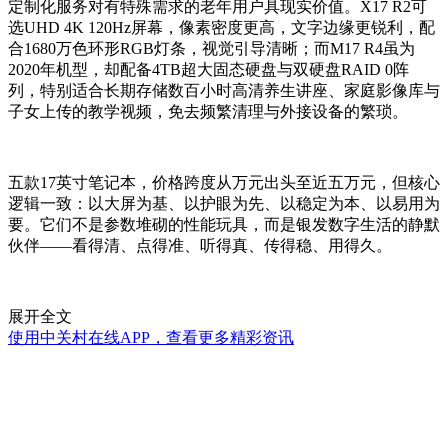
定制化服务对有特殊需求的老年用户具现实价值。X17 R2可
选UHD 4K 120Hz屏幕，像素密度更高，文字边缘更锐利，配
合1680万色环形RGB灯条，视觉引导清晰；而M17 R4虽为
2020年机型，却配备4TB超大固态硬盘与双硬盘RAID 0阵
列，特别适合长期存储数百小时高清养生讲座、家庭影像库与
子女上传的教学视频，免去频繁清理与外接设备的繁琐。
五款17英寸笔记本，价格跨度从万元出头至近五万元，但核心
逻辑一致：以大屏为基、以护眼为先、以稳定为本、以易用为
要。它们不是参数堆砌的性能玩具，而是银发数字生活的静默
伙伴——看得清、点得准、听得真、传得稳、用得久。
展开全文
使用中关村在线APP，查看更多精彩资讯