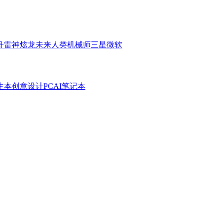
舟
雷神
炫龙
未来人类
机械师
三星
微软
生本
创意设计PC
AI笔记本