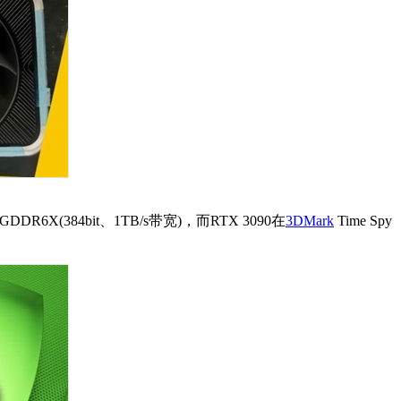
6X(384bit、1TB/s带宽)，而RTX 3090在
3DMark
Time Spy