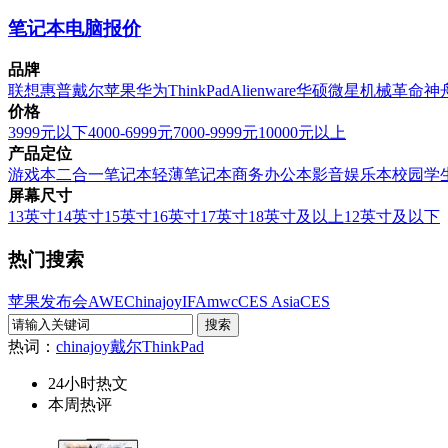
笔记本电脑报价
品牌
联想
惠普
戴尔
苹果
华为
ThinkPad
Alienware
华硕
微星
机械革命
神
价格
3999元以下
4000-6999元
7000-9999元
10000元以上
产品定位
游戏本
二合一笔记本
轻薄笔记本
商务办公本
影音娱乐本
校园学
屏幕尺寸
13英寸
14英寸
15英寸
16英寸
17英寸
18英寸及以上
12英寸及以下
热门搜索
苹果发布会
AWE
Chinajoy
IFA
mwc
CES Asia
CES
热词：
chinajoy
戴尔
ThinkPad
24小时热文
本周热评