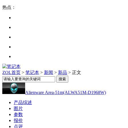
热点：
ZOL首页
>
笔记本
>
新闻
>
新品
> 正文
Alienware Area-51m(ALWA51M-D1968W)
产品综述
图片
参数
报价
点评