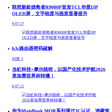
联想新款拯救者R9000P首发TCL华星IJP
OLED屏，文字锐度与画质显著提升
9
07.17
h3c路由器密码破解
问答
3
当虹科技×摩尔线程，以国产化技术护航2026
美加墨世界杯转播！
6
07.15
华为MateBook MOR系列通过3C认证，鸿蒙笔