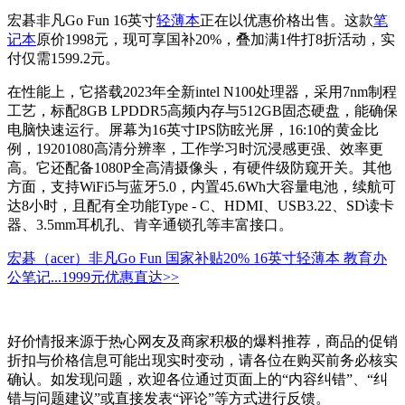
宏碁非凡Go Fun 16英寸
轻薄本
正在以优惠价格出售。这款
笔
记本
原价1998元，现可享国补20%，叠加满1件打8折活动，实
付仅需1599.2元。
在性能上，它搭载2023年全新intel N100处理器，采用7nm制程
工艺，标配8GB LPDDR5高频内存与512GB固态硬盘，能确保
电脑快速运行。屏幕为16英寸IPS防眩光屏，16:10的黄金比
例，19201080高清分辨率，工作学习时沉浸感更强、效率更
高。它还配备1080P全高清摄像头，有硬件级防窥开关。其他
方面，支持WiFi5与蓝牙5.0，内置45.6Wh大容量电池，续航可
达8小时，且配有全功能Type - C、HDMI、USB3.22、SD读卡
器、3.5mm耳机孔、肯辛通锁孔等丰富接口。
宏碁（acer）非凡Go Fun 国家补贴20% 16英寸轻薄本 教育办
公笔记...
1999元
优惠直达>>
好价情报来源于热心网友及商家积极的爆料推荐，商品的促销
折扣与价格信息可能出现实时变动，请各位在购买前务必核实
确认。如发现问题，欢迎各位通过页面上的“内容纠错”、“纠
错与问题建议”或直接发表“评论”等方式进行反馈。