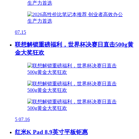
07.15
联想解锁重磅福利，世界杯决赛日直击500g黄
金大奖狂欢
5
07.16
红米K Pad 8.9英寸平板钜惠