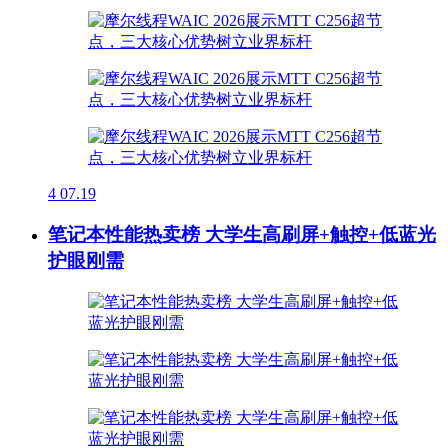
4
07.19
笔记本性能热卖榜 大学生高刷屏+触控+低蓝光
护眼刚需