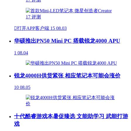

打开APP客户端
15
08.03
华硕推出PN50 Mini PC 搭载锐龙4000 APU
1
08.04
锐龙4000H供货紧张 相应笔记本可能会涨价
10
08.05
十代酷睿游戏本暑促臻选 文能助学习 武能打游
戏