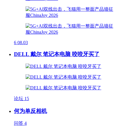
6
08.03
DELL 戴尔 笔记本电脑 咬咬牙买了
论坛
15
何为单反相机
问答
4