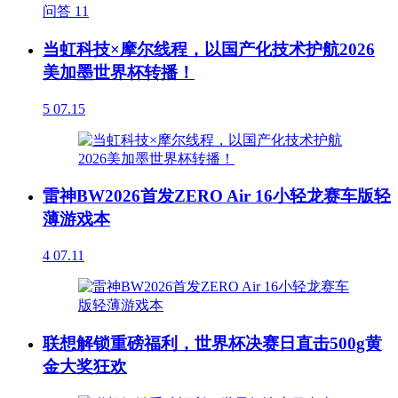
问答
11
当虹科技×摩尔线程，以国产化技术护航2026
美加墨世界杯转播！
5
07.15
雷神BW2026首发ZERO Air 16小轻龙赛车版轻
薄游戏本
4
07.11
联想解锁重磅福利，世界杯决赛日直击500g黄
金大奖狂欢