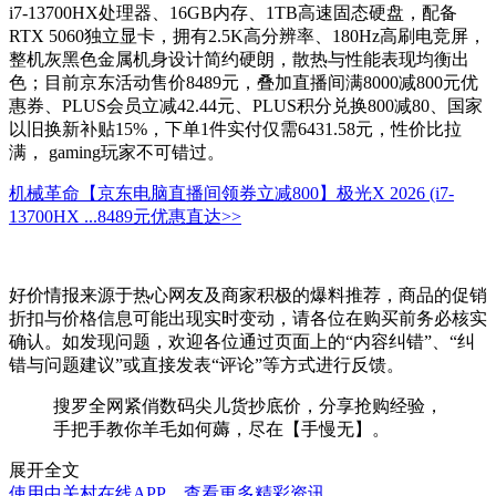
i7-13700HX处理器、16GB内存、1TB高速固态硬盘，配备
RTX 5060独立显卡，拥有2.5K高分辨率、180Hz高刷电竞屏，
整机灰黑色金属机身设计简约硬朗，散热与性能表现均衡出
色；目前京东活动售价8489元，叠加直播间满8000减800元优
惠券、PLUS会员立减42.44元、PLUS积分兑换800减80、国家
以旧换新补贴15%，下单1件实付仅需6431.58元，性价比拉
满， gaming玩家不可错过。
机械革命【京东电脑直播间领券立减800】极光X 2026 (i7-
13700HX ...
8489元
优惠直达>>
好价情报来源于热心网友及商家积极的爆料推荐，商品的促销
折扣与价格信息可能出现实时变动，请各位在购买前务必核实
确认。如发现问题，欢迎各位通过页面上的“内容纠错”、“纠
错与问题建议”或直接发表“评论”等方式进行反馈。
搜罗全网紧俏数码尖儿货抄底价，分享抢购经验，
手把手教你羊毛如何薅，尽在【手慢无】。
展开全文
使用中关村在线APP，查看更多精彩资讯