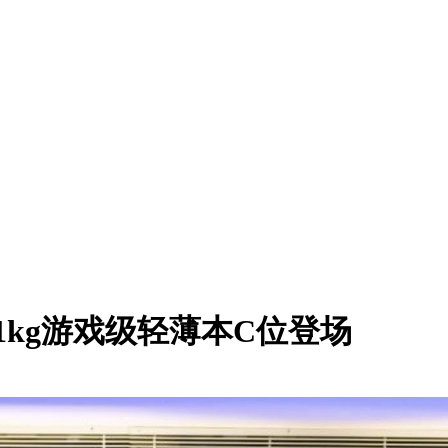
！1kg游戏级轻薄本C位登场