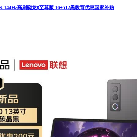
K 144Hz高刷骁龙8至尊版 16+512黑教育优惠国家补贴