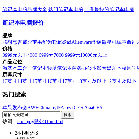
笔记本电脑品牌大全
热门笔记本电脑
上升最快的笔记本电脑
笔记本电脑报价
品牌
联想
惠普
戴尔
苹果
华为
ThinkPad
Alienware
华硕
微星
机械革命
神
价格
3999元以下
4000-6999元
7000-9999元
10000元以上
产品定位
游戏本
二合一笔记本
轻薄笔记本
商务办公本
影音娱乐本
校园学
屏幕尺寸
13英寸
14英寸
15英寸
16英寸
17英寸
18英寸及以上
12英寸及以下
热门搜索
苹果发布会
AWE
Chinajoy
IFA
mwc
CES Asia
CES
热词：
chinajoy
戴尔
ThinkPad
24小时热文