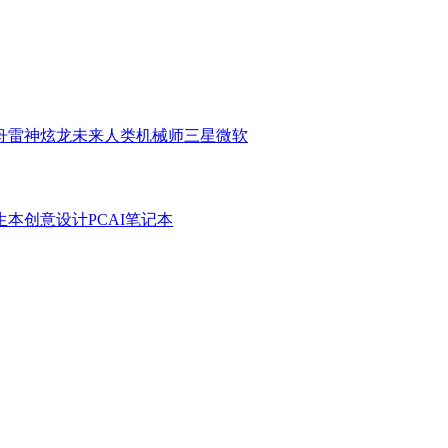
舟
雷神
炫龙
未来人类
机械师
三星
微软
生本
创意设计PC
AI笔记本