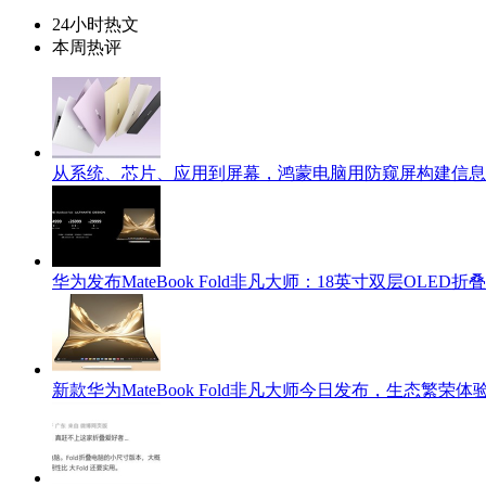
24小时热文
本周热评
从系统、芯片、应用到屏幕，鸿蒙电脑用防窥屏构建信息
华为发布MateBook Fold非凡大师：18英寸双层OLED
新款华为MateBook Fold非凡大师今日发布，生态繁荣