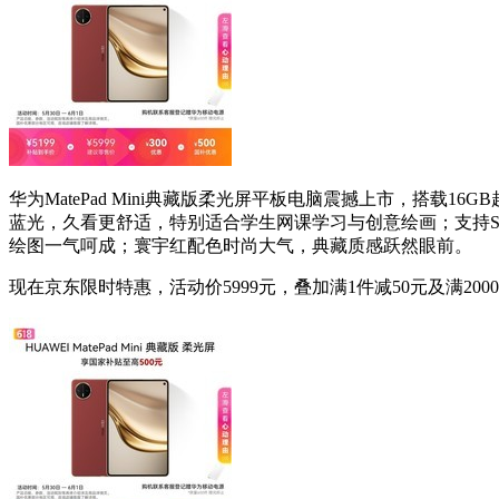
华为MatePad Mini典藏版柔光屏平板电脑震撼上市，搭
蓝光，久看更舒适，特别适合学生网课学习与创意绘画；支持SI
绘图一气呵成；寰宇红配色时尚大气，典藏质感跃然眼前。
现在京东限时特惠，活动价5999元，叠加满1件减50元及满2