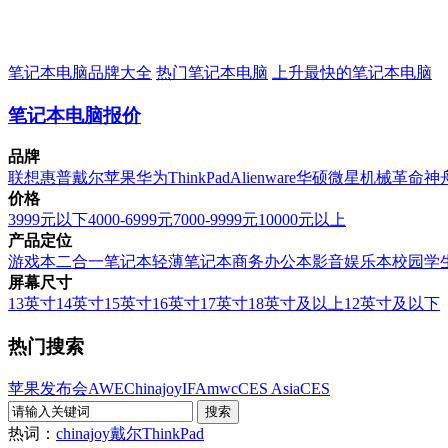
笔记本电脑品牌大全
热门笔记本电脑
上升最快的笔记本电脑
笔记本电脑报价
品牌
联想
惠普
戴尔
苹果
华为
ThinkPad
Alienware
华硕
微星
机械革命
神
价格
3999元以下
4000-6999元
7000-9999元
10000元以上
产品定位
游戏本
二合一笔记本
轻薄笔记本
商务办公本
影音娱乐本
校园学
屏幕尺寸
13英寸
14英寸
15英寸
16英寸
17英寸
18英寸及以上
12英寸及以下
热门搜索
苹果发布会
AWE
Chinajoy
IFA
mwc
CES Asia
CES
热词：
chinajoy
戴尔
ThinkPad