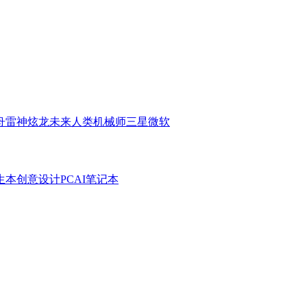
舟
雷神
炫龙
未来人类
机械师
三星
微软
生本
创意设计PC
AI笔记本