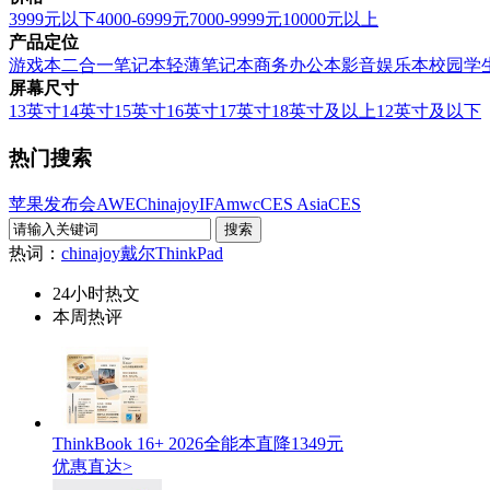
3999元以下
4000-6999元
7000-9999元
10000元以上
产品定位
游戏本
二合一笔记本
轻薄笔记本
商务办公本
影音娱乐本
校园学
屏幕尺寸
13英寸
14英寸
15英寸
16英寸
17英寸
18英寸及以上
12英寸及以下
热门搜索
苹果发布会
AWE
Chinajoy
IFA
mwc
CES Asia
CES
热词：
chinajoy
戴尔
ThinkPad
24小时热文
本周热评
ThinkBook 16+ 2026全能本直降1349元
优惠直达>