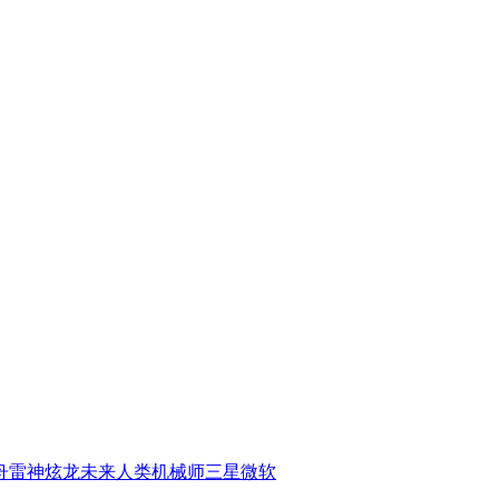
舟
雷神
炫龙
未来人类
机械师
三星
微软