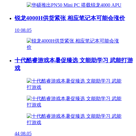
锐龙4000H供货紧张 相应笔记本可能会涨价
10
08.05
十代酷睿游戏本暑促臻选 文能助学习 武能打游
戏
44
08.05