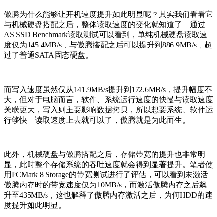
傲腾为什么能够让开机速度提升如此明显呢？其实我们看看它
与机械硬盘搭配之后，整体读取速度的变化就知道了，通过
AS SSD Benchmark读取测试可以看到，单纯机械硬盘读取速
度仅为145.4MB/s，与傲腾搭配之后可以提升到886.9MB/s，超
过了普通SATA固态硬盘。
而写入速度虽然仅从141.9MB/s提升到172.6MB/s，提升幅度不
大，但对于电脑而言，软件、系统运行速度的快慢与读取速度
关联更大，写入则主要影响数据拷贝，所以想要系统、软件运
行够快，读取速度上去就可以了，傲腾就是为此而生。
此外，机械硬盘与傲腾搭配之后，存储带宽的提升也非常明
显，此时整个存储系统的吞吐速度就会得到显著提升。笔者使
用PCMark 8 Storage的带宽测试进行了评估，可以看到未激活
傲腾内存时的带宽速度仅为10MB/s，而激活傲腾内存之后飙
升至435MB/s，这也解释了傲腾内存激活之后，为何HDD的速
度提升如此明显。