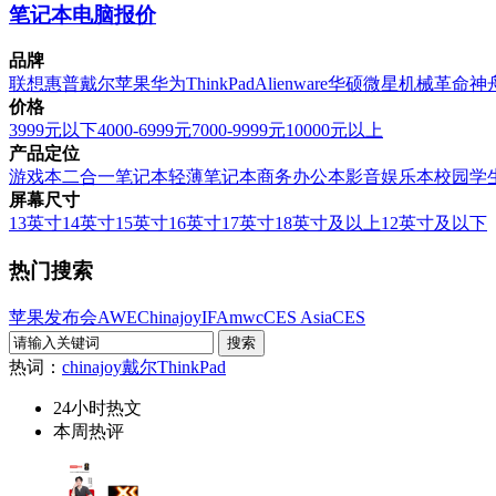
笔记本电脑报价
品牌
联想
惠普
戴尔
苹果
华为
ThinkPad
Alienware
华硕
微星
机械革命
神
价格
3999元以下
4000-6999元
7000-9999元
10000元以上
产品定位
游戏本
二合一笔记本
轻薄笔记本
商务办公本
影音娱乐本
校园学
屏幕尺寸
13英寸
14英寸
15英寸
16英寸
17英寸
18英寸及以上
12英寸及以下
热门搜索
苹果发布会
AWE
Chinajoy
IFA
mwc
CES Asia
CES
热词：
chinajoy
戴尔
ThinkPad
24小时热文
本周热评