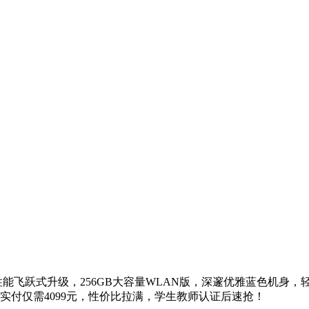
M4芯片，性能飞跃式升级，256GB大容量WLAN版，深邃优雅蓝
单1件实付仅需4099元，性价比拉满，学生教师认证后速抢！