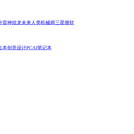
舟
雷神
炫龙
未来人类
机械师
三星
微软
生本
创意设计PC
AI笔记本