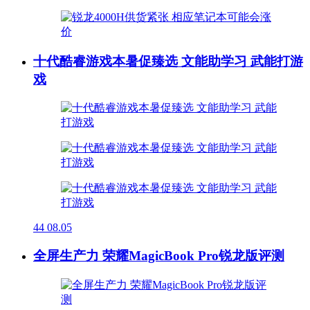
十代酷睿游戏本暑促臻选 文能助学习 武能打游
戏
44
08.05
全屏生产力 荣耀MagicBook Pro锐龙版评测