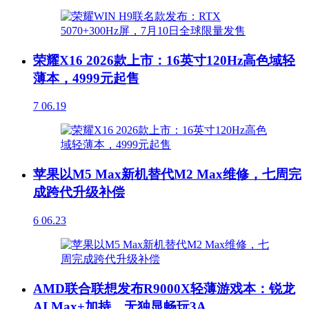
荣耀X16 2026款上市：16英寸120Hz高色域轻
薄本，4999元起售
7
06.19
苹果以M5 Max新机替代M2 Max维修，七周完
成跨代升级补偿
6
06.23
AMD联合联想发布R9000X轻薄游戏本：锐龙
AI Max+加持，无独显畅玩3A