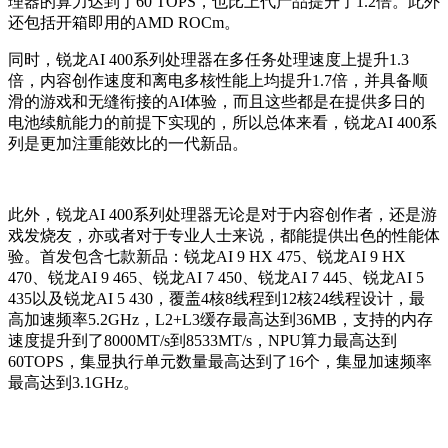
理器的算力达到了60 TOPS，也比上代产品提升了1.2倍。此外
还包括开箱即用的AMD ROCm。
同时，锐龙AI 400系列处理器在多任务处理速度上提升1.3
倍，内容创作速度和离电多核性能上均提升1.7倍，并具备顺
滑的游戏和无缝衔接的AI体验，而且这些都是在提供多日的
电池续航能力的前提下实现的，所以总体来看，锐龙AI 400系
列是更加注重能效比的一代新品。
此外，锐龙AI 400系列处理器无论是对于内容创作者，还是游
戏发烧友，亦或者对于专业人士来说，都能提供出色的性能体
验。首发包含七款新品：锐龙AI 9 HX 475、锐龙AI 9 HX
470、锐龙AI 9 465、锐龙AI 7 450、锐龙AI 7 445、锐龙AI 5
435以及锐龙AI 5 430，覆盖4核8线程到12核24线程设计，最
高加速频率5.2GHz，L2+L3缓存最高达到36MB，支持的内存
速度提升到了8000MT/s到8533MT/s，NPU算力最高达到
60TOPS，集显执行单元数量最高达到了16个，集显加速频率
最高达到3.1GHz。