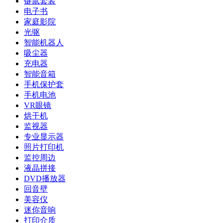
键鼠套装
电子书
家庭影院
光驱
智能机器人
吸尘器
充电器
智能音箱
手机保护套
手机电池
VR眼镜
烘干机
监视器
专业显示器
照片打印机
监控周边
液晶拼接
DVD播放器
回音壁
美容仪
迷你音响
打印介质