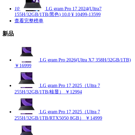
10
LG gram Pro 17 2024(Ultra7
155H/32GB/1TB/黑色)
10.0
¥ 10499-13599
查看完整榜单
新品
LG gram Pro 2026(Ultra X7 358H/32GB/1TB)
￥16999
LG gram Pro 17 2025（Ultra 7
255H/32GB/1TB/核显）
￥12994
LG gram Pro 17 2025（Ultra 7
255H/32GB/1TB/RTX5050 8GB）
￥14999