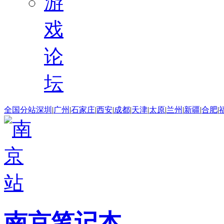
游
戏
论
坛
全国分站
深圳
|
广州
|
石家庄
|
西安
|
成都
|
天津
|
太原
|
兰州
|
新疆
|
合肥
|
南京笔记本