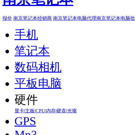
报价
南京笔记本经销商
南京笔记本电脑代理
南京笔记本电脑批
手机
笔记本
数码相机
平板电脑
硬件
显卡
|
主板
|
CPU
|
内存
|
硬盘
|
光驱
GPS
Mp3