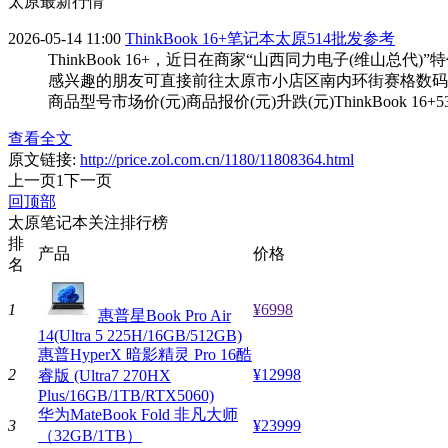
太原最新行情
2026-05-14 11:00
ThinkBook 16+笔记本太原514批发参考
ThinkBook 16+，近日在商家“山西同力电子(维山总代
感兴趣的朋友可直接前往太原市小店区南内环街赛格数码港17层H01详
商品型号市场价(元)商品报价(元)升跌(元)ThinkBook 16+53
查看全文
原文链接:
http://price.zol.com.cn/1180/11808364.html
上一页
1
下一页
回顶部
太原笔记本关注排行榜
排
产品
价格
名
1
¥6998
惠普星Book Pro Air
14(Ultra 5 225H/16GB/512GB)
惠普HyperX 暗影精灵 Pro 16酷
2
¥12998
睿版 (Ultra7 270HX
Plus/16GB/1TB/RTX5060)
华为MateBook Fold 非凡大师
3
¥23999
（32GB/1TB）