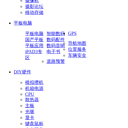
摄像机
摄影论坛
移动存储
平板电脑
GPS
平板电脑
智能数码
国产平板
数码配件
导航地图
平板应用
数码音响
位置服务
iPAD3专
电子书
车辆安全
区
道路预警
DIY硬件
模拟攒机
机箱电源
CPU
散热器
主板
光驱
显卡
键盘鼠标