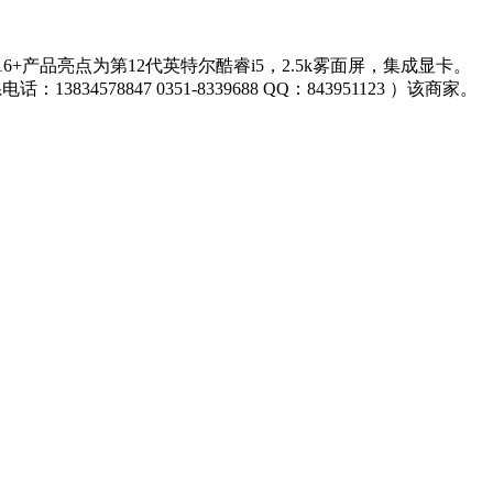
k 16+产品亮点为第12代英特尔酷睿i5，2.5k雾面屏，集成显卡。
78847 0351-8339688 QQ：843951123 ）该商家。