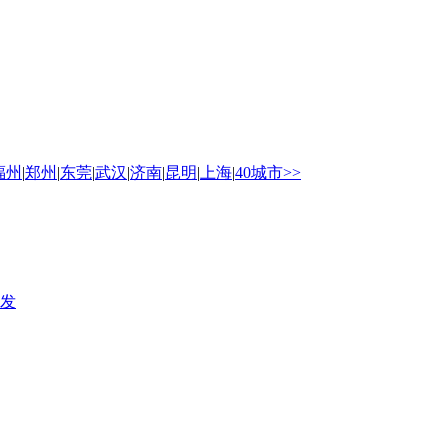
福州
|
郑州
|
东莞
|
武汉
|
济南
|
昆明
|
上海
|
40城市>>
发