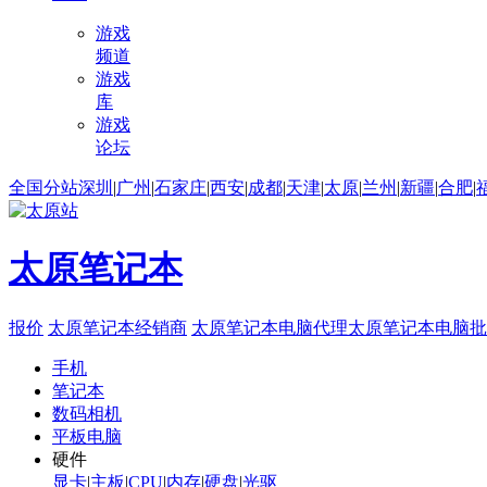
游戏
频道
游戏
库
游戏
论坛
全国分站
深圳
|
广州
|
石家庄
|
西安
|
成都
|
天津
|
太原
|
兰州
|
新疆
|
合肥
|
太原笔记本
报价
太原笔记本经销商
太原笔记本电脑代理
太原笔记本电脑批
手机
笔记本
数码相机
平板电脑
硬件
显卡
|
主板
|
CPU
|
内存
|
硬盘
|
光驱