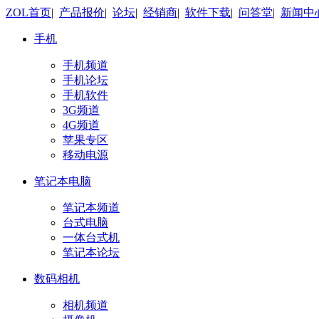
ZOL首页
|
产品报价
|
论坛
|
经销商
|
软件下载
|
问答堂
|
新闻中
手机
手机频道
手机论坛
手机软件
3G频道
4G频道
苹果专区
移动电源
笔记本电脑
笔记本频道
台式电脑
一体台式机
笔记本论坛
数码相机
相机频道