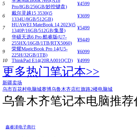
苹果MacBook Neo(A18
5
¥4599
Pro/8GB/256GB/妙控键盘)
戴尔灵越15 3530(i5
6
¥3699
1334U/8GB/512GB)
HUAWEI MateBook 14 2023(i5
7
¥5499
1340P/16GB/512GB/集显)
华硕天选6 Pro 酷睿版(U7-
8
¥9449
255HX/16GB/1TB/RTX5060)
荣耀MagicBook Pro 14(U5-
9
¥6099
225H/32GB/1TB)
10
ThinkPad E14(20RA001QCD)
¥4999
更多热门笔记本>>
新疆卖场
乌市百花村电脑城
赛博乌鲁木齐店
红旗路2楼电脑城
乌鲁木齐笔记本电脑推荐
鑫睿泽电子商行