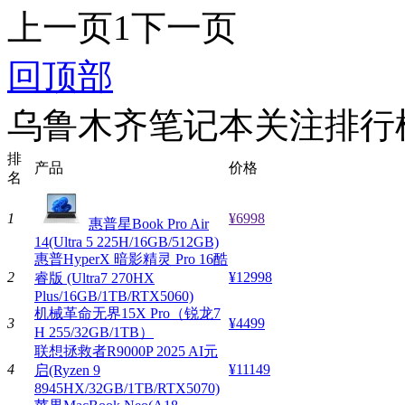
上一页
1
下一页
回顶部
乌鲁木齐笔记本关注排行
排
产品
价格
名
1
¥6998
惠普星Book Pro Air
14(Ultra 5 225H/16GB/512GB)
惠普HyperX 暗影精灵 Pro 16酷
2
¥12998
睿版 (Ultra7 270HX
Plus/16GB/1TB/RTX5060)
机械革命无界15X Pro（锐龙7
3
¥4499
H 255/32GB/1TB）
联想拯救者R9000P 2025 AI元
4
¥11149
启(Ryzen 9
8945HX/32GB/1TB/RTX5070)