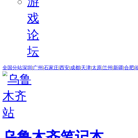
游
戏
论
坛
全国分站
深圳
|
广州
|
石家庄
|
西安
|
成都
|
天津
|
太原
|
兰州
|
新疆
|
合肥
|
乌鲁木齐笔记本