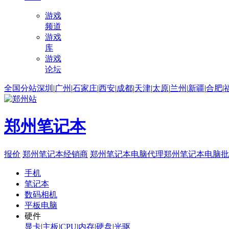
游戏
频道
游戏
库
游戏
论坛
全国分站
深圳
|
广州
|
石家庄
|
西安
|
成都
|
天津
|
太原
|
兰州
|
新疆
|
合肥
|
郑州笔记本
报价
郑州笔记本经销商
郑州笔记本电脑代理
郑州笔记本电脑批
手机
笔记本
数码相机
平板电脑
硬件
显卡
|
主板
|
CPU
|
内存
|
硬盘
|
光驱