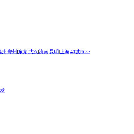
福州
|
郑州
|
东莞
|
武汉
|
济南
|
昆明
|
上海
|
40城市>>
发