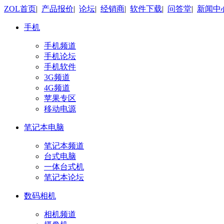
ZOL首页
|
产品报价
|
论坛
|
经销商
|
软件下载
|
问答堂
|
新闻中
手机
手机频道
手机论坛
手机软件
3G频道
4G频道
苹果专区
移动电源
笔记本电脑
笔记本频道
台式电脑
一体台式机
笔记本论坛
数码相机
相机频道