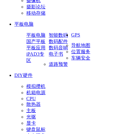
摄像机
摄影论坛
移动存储
平板电脑
GPS
平板电脑
智能数码
国产平板
数码配件
导航地图
平板应用
数码音响
位置服务
iPAD3专
电子书
车辆安全
区
道路预警
DIY硬件
模拟攒机
机箱电源
CPU
散热器
主板
光驱
显卡
键盘鼠标