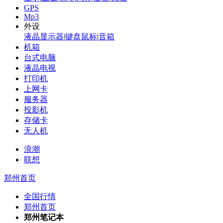
GPS
Mp3
外设
液晶显示器
|
键盘鼠标
|
音箱
机箱
台式电脑
液晶电视
打印机
上网卡
服务器
投影机
存储卡
无人机
浪潮
联想
郑州首页
全国行情
郑州首页
郑州笔记本