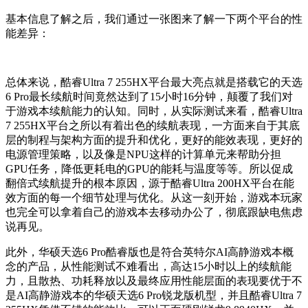
基本信息了解之后，我们通过一张图来了解一下两个平台的性
能差异：
总体来说，酷睿Ultra 7 255HX平台最大亮点就是搭载它的天选
6 Pro最长续航时间竟然达到了15小时16分钟，颠覆了我们对
于游戏本续航能力的认知。同时，从实际测试来看，酷睿Ultra
7 255HX平台之所以有着出色的续航表现，一方面来自于其底
层的制程与架构方面的提升和优化，更好的能效表现，更好的
电源管理策略，以及像是NPU这样的计算单元来帮助分担
GPU任务，降低更耗电的GPU的能耗与温度等等。所以促成
翻倍式续航提升的根本原因，源于酷睿Ultra 200HX平台在能
效方面的每一个细节处理与优化。从这一刻开始，游戏本玩家
也完全可以拿着自己的游戏本去移动办公了，彻底跟缺电焦虑
说再见。
此外，华硕天选6 Pro酷睿版也是符合英特尔AI高静游戏本概
念的产品，从性能测试不难看出，高达15小时以上的续航能
力，且散热、功耗释放以及最终应用性能层面的表现要优于不
是AI高静游戏本的华硕天选6 Pro锐龙版机型，并且酷睿Ultra 7