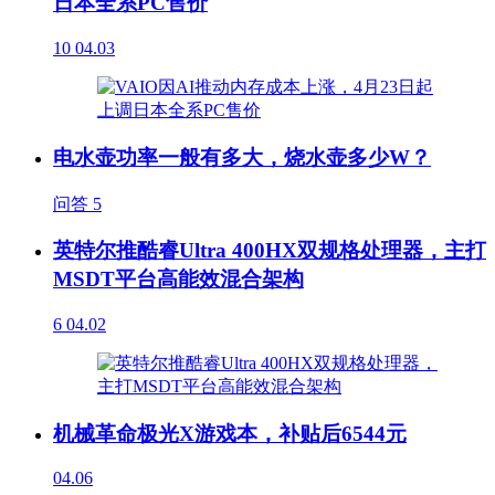
日本全系PC售价
10
04.03
电水壶功率一般有多大，烧水壶多少W？
问答
5
英特尔推酷睿Ultra 400HX双规格处理器，主打
MSDT平台高能效混合架构
6
04.02
机械革命极光X游戏本，补贴后6544元
04.06