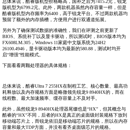
总体来说，酷睿版机型价格略高，国补之后为7415.2元，锐龙
版机型为6799.2元。此外，两款机器虽然内存容量一样，但是
酷睿版机型内存频率为6400，高于锐龙平台。不过两款机器均
预留了额外的内存插槽，方便用户进行双通道拓展。
另外为了确保测试数据的准确性，我们在评测之前更新了
BIOS、系统补丁以及显卡驱动，所以测试时，BIOS版本均为
FX608LM.305，Windows 11家庭中文版系统为24H2
26100.4946，显卡驱动版本均为最新的580.88，测试时均开
启“增强”性能模式。
下面看看两颗处理器的具体规格：
总体来说，酷睿Ultra 7 255HX在制程工艺、核心数量、最高功
耗释放以及内存规格方面是略微领先锐龙9 8940HX的，而在
线程数、最大加速频率、缓存容量上不及对手。
此外，虽然锐龙9 8940HX处理器尾缀也是“HX”，但其概念与
酷睿的“HX”不同，后者的HX是真正的桌面级封装规格下放到
移动端芯片上，而锐龙依旧是移动端芯片的规格，所以在内存
容量和最大TDP方面，并没有看齐桌面级芯片的规格。