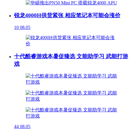
锐龙4000H供货紧张 相应笔记本可能会涨价
10
08.05
十代酷睿游戏本暑促臻选 文能助学习 武能打游
戏
44
08.05