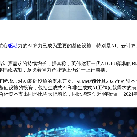
核心
驱动
力的AI算力已成为重要的基础设施。特别是AI、云计
需求的持续增长，据其称，英伟达新一代AI GPU架构的Black
达产能持续增加，意味着算力产业链上仍处于上行周期。
断增加对AI基础设施的资本开支。如Meta预计其2025年的
基础设施的投资，包括生成式AI和非生成式AI工作负载需求的满足；
合计资本支出同环比均大幅增长，同比增速创近4年新高，2024