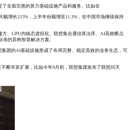
淀了全面完善的算力基础设施产品和服务。比如在
增长215%，上半年份额增至11.3%，在中国市场继续保持
魔方、GPU内核态虚拟化、联想集合通信算法库、AI高效断点
高标准的异构智算解决方案。
想集团的AI基础设施形成了布局完整、稳定高效的业务生态，可
品线正不断丰富扩展，比如今年9月初，联想集团发布了联想问天