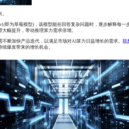
长。
型o1(即为草莓模型)，该模型能在回答复杂问题时，逐步解释每
望大幅提升，带动推理算力需求倍增。
需不断加快产品迭代，以满足市场对AI算力日益增长的需求。
联
持续爆发带来的增长机会。