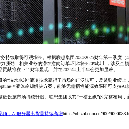
持续取得可观增长。根据联想集团2024/2025财年第一季度（4
长潜力强劲，相关业务的潜在意向订单环比增长20%以上，涉及金额
品贡献将在下半财年显现，并在2025年上半年会更加显著。
研的“温水水冷”液冷技术赢得了市场的广泛认可，反馈到业绩上
ptune™液体冷却解决方案，能够无需牺牲能源效率即可支持A
力基础设施市场持续升温。联想集团以其“一横五纵”的完整布局
见顶，AI服务器出货量持续高增
https://nb.zol.com.cn/900/9000088.