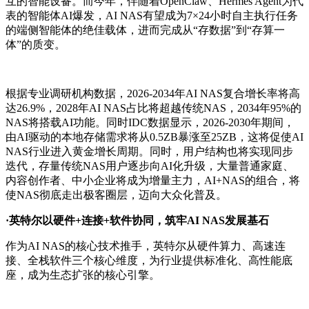
互的智能设备。而今年，伴随着OpenClaw、Hermes Agent为代
表的智能体AI爆发，AI NAS有望成为
7×24小时自主执行任务
的端侧智能体的绝佳载体，进而完成从“存数据”到“存算一
体”的质变。
根据专业调研机构数据，2026-2034年AI NAS复合增长率将高
达26.9%
，2028年AI NAS占比将超越传统NAS，
2034年95%的
NAS将搭载AI功能。同时
IDC数据显示，2026-2030年期间，
由AI驱动的本地存储需求将从0.5ZB暴涨至25ZB，这将促使AI
NAS行业进入黄金增长周期。同时，用户结构也将实现同步
迭代，存量传统NAS用户逐步向AI化升级，大量普通家庭、
内容创作者、中小企业将成为增量主力，AI+NAS的组合，将
使NAS彻底走出极客圈层，迈向大众化普及。
·英特尔以硬件+连接+软件协同，筑牢AI NAS发展基石
作为AI NAS的核心技术推手，英特尔从
硬件算力、高速连
接、全栈软件
三个核心维度，为行业提供标准化、高性能底
座，成为生态扩张的核心引擎。