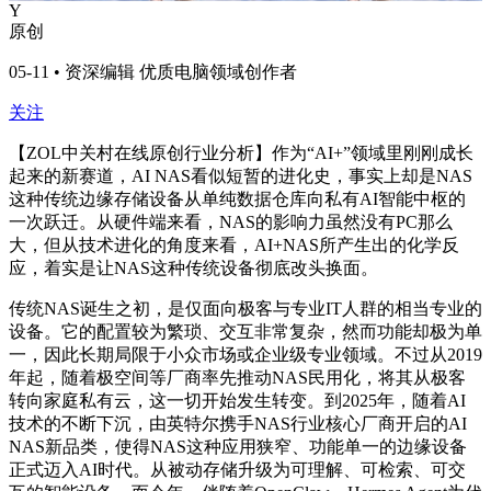
Y
原创
05-11 • 资深编辑 优质电脑领域创作者
关注
【ZOL中关村在线原创行业分析】作为“AI+”领域里刚刚成长
起来的新赛道，
AI NAS看似短暂的进化史，事实上却是NAS
这种传统边缘存储设备从
单纯数据仓库
向
私有AI智能中枢
的
一次跃迁。从硬件端来看，NAS的影响力虽然没有PC那么
大，但从技术进化的角度来看，AI+NAS所产生出的化学反
应，着实是让NAS这种传统设备彻底改头换面。
传统NAS诞生之初，是仅面向极客与专业IT人群的相当专业的
设备。它的配置较为繁琐、交互非常复杂，然而功能却极为单
一，因此长期局限于小众市场或企业级专业领域。不过从2019
年起，随着极空间等厂商率先推动NAS民用化，将其从极客
转向家庭私有云，这一切开始发生转变。到2025年，随着AI
技术的不断下沉，由英特尔携手NAS行业核心厂商开启的AI
NAS新品类，使得NAS这种应用狭窄、功能单一的边缘设备
正式迈入AI时代。从被动存储升级为可理解、可检索、可交