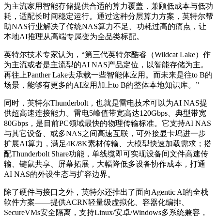
为主流家用智能存储提供合适的算力覆盖，兼顾低成本与低功
耗，适配长时间稳定运行。通过这种分层算力方案，英特尔帮
助NAS行业解决了传统NAS算力不足、功耗过高的痛点，让
本地AI推理从高端专属变为全品类标配。
英特尔技术专家认为，“第三代英特尔酷睿（Wildcat Lake）作
为主流或者是主流型的AI NAS产品定位，以智能存储为主。
再往上Panther Lake去承载一些智能体应用。而未来是往to B的
场景，能够有更多的AI应用加上to B的整体本地知识库。”
同时，英特尔
Thunderbolt，也就是雷电技术可以为AI NAS提
供
超高速连接能力。
雷电5峰值带宽高达
120Gbps
、典型带宽
80Gbps，是目前PC领域最快的物理传输标准。它支持AI NAS
与其它设备、或多NAS之间高速互联，可外接显卡坞进一步
扩展AI算力，满足4K/8K素材传输、大模型快速加载需求；搭
配Thunderbolt Share功能，单线缆即可实现设备间文件高速传
输、键鼠共享、屏幕拓展，大幅降低多设备协作成本，打通
AI NAS的外设生态与扩容边界。
除了硬件与接口之外，英特尔还推出了
面向
Agentic AI
的全栈
软件方案——提供ACRN轻量级虚拟化、容器化编排、
SecureVMs安全隔离，支持Linux/安卓/Windows多系统兼容，