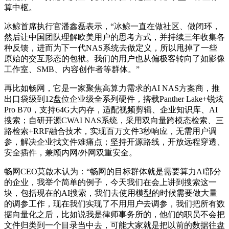
算中枢。
冰鲸首席执行官潘鑫磊表示，“冰鲸一直在做社区、做闭环，
然后让中国团队理解欧美用户的思考方式，并持续三年收集各
种反馈，进而为下一代NAS系统去做定义，所以甩掉了一些
原始的交互形态的包袱。我们的用户也从偏极客转向了如影像
工作室、SMB、内容创作者等群体。”
再比如畅网，它是一家聚焦
高算力需求的AI NAS方案商
，推
出口袋级到12盘位企业级全系列硬件，搭载Panther Lake+锐炫
Pro B70，支持64G大内存，适配视频剪辑、企业知识库、AI
搜索；自研开源CWAI NAS系统，采用双向量跨模态检索、三
路检索+RRF融合技术，实现百万文件3秒响应，无需用户调
参，解决企业找文件难痛点；坚持开源路线，开放远程穿透、
安全插件，兼顾内网/外网双重安全。
畅网CEO莫啟木认为：“畅网的目标群体就是需要算力AI部分
的企业，我举个简单的例子，今天我们在会上讲到搜索这一
块，包括现在的AI搜索，我们去使用模型的时候需要做大量
的调参工作，现在我们实现了不用用户去调参，我们把所有数
据向量化之后，比如说我是律师事务所的，他们的职员不会把
文件归类到一个目录当中去，可能大家就是把以前的数据往盘