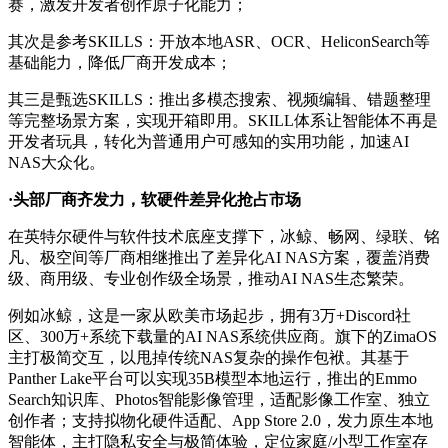
赛，激发开发者创作原子化能力；
其次是参考SKILLS
：开放本地ASR、OCR、HeliconSearch等
基础能力，降低厂商开发成本；
其三是甄选SKILLS
：推出多模态搜索、视频编辑、错题整理
等完整场景方案，实现开箱即用。SKILL体系让智能体不再是
开发者玩具，转化为普通用户可感知的实用功能，加速AI
NAS大众化。
·头部厂商齐发力，软硬件差异化抢占市场
在英特尔硬件与软件技术底座支撑下，冰鲸、畅网、绿联、铭
凡、极空间等厂商相继推出了差异化AI NAS方案，覆盖消费
级、商用级、专业创作级全场景，推动AI NAS生态繁荣。
例如冰鲸，这是一家从欧美市场起步，拥有3万+Discord社
区、300万+系统下载量的AI NAS系统供应商。旗下的
ZimaOS
主打极简交互
，以甩掉传统NAS复杂的操作包袱。其基于
Panther Lake平台可以实现35B模型本地运行，推出的Emmo
Search知识库、Photos智能影像管理，适配影像工作室、独立
创作者；支持拟物化硬件适配、App Store 2.0，发力原生本地
智能体，主打隐私安全与极简体验，定位家庭/小型工作室存