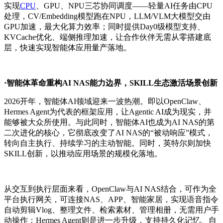
实现
CPU
、GPU、NPU三芯协同调度——轻量AI任务由CPU
处理，CV/Embedding模型跑在NPU，LLM/VLM大模型交由
GPU加速，最大化算力效率；同时提供Day0级模型支持、
KVCache优化、端侧推理加速，让合作伙伴无需从零搭建底
层，快速实现智能体应用量产落地。
·智能体革命重构AI NAS能力边界，SKILL生态激活场景创新
2026开年，智能体AI领域迎来一波热潮。即
以OpenClaw、
Hermes Agent为代表的框架应用，让Agentic AI成为现实，并
能够被大众所使用。与此同时，智能体AI也成为AI NAS的第
二次进化的核心，它
彻底改变了AI NAS的“被动响应”模式，
转向
自主执行、持续学习
的主动智能。同时，英特尔则加快
SKILL创新，以推动应用场景的规模化落地。
从交互到执行层面来看，
OpenClaw与AI NAS结合，可作为全
平台执行网关，可连接NAS、APP、智能家居，实现语音指令
自动剪辑Vlog、整理文件、检索素材、管理相册，无需用户手
动操作；Hermes Agent则是进一步升级，支持持久化记忆、自