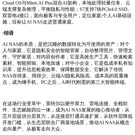
Cloud OS与
Minis AI Plus混合AI架构
，本地处理轻量任务、云
端支撑复杂推理，平衡隐私与性能；S7支持7块PCIe4.0 SSD、
双雷电4接口，面向极客与专业用户，定位家庭/个人AI基础设
施，目标让AI NAS走进普通家庭。
·结语
AI NAS的本质，是
把沉睡的数据转化为可使用的资产
：对个
人与家庭，它是隐私安全的智能管家，自动整理照片、管理文
件、守护家居；对内容创作者，它是高效生产工具，快速检索
素材、智能剪辑、本地加速；对中小企业，它是低成本私有知
识库，提升信息检索效率、保障数据安全。它解决了传统
NAS存得多、用得少、云端AI隐私风险高、成本高的双重痛
点，成为继手机、PC之后，AI时代刚需的第三大智能终端。
在这场行业变革中，英特尔以
硬件算力、雷电连接、全栈软
件、生态赋能
四位一体，成为AI NAS发展的核心推动者：从
芯片层提供分层算力，从连接层打通高速扩展，从软件层降低
开发门槛，从生态层联合厂商落地场景，推动AI NAS从概念
走向量产、从极客走向大众。