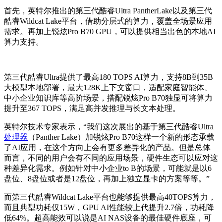
首先，英特尔推出的第三代酷睿Ultra PantherLake以及第三代
酷睿Wildcat Lake平台，借助分层式的算力，覆盖全场景应用
需求。再加上锐炫Pro B70 GPU，可以提供相当出色的本地AI
算力支持。
第三代酷睿Ultra提供了
最高
180 TOPS AI算力
，支持8B到35B
大模型本地部署，最大128K上下文窗口，适配家庭智能体、
中小企业知识库等高阶场景，搭配锐炫Pro B70独显可将算力
提升至
367 TOPS
，满足高并发推理与长文本处理。
英特尔技术专家表示，“我们这次展出的基于第三代酷睿Ultra
处理器
（Panther Lake）加锐炫Pro B70这样一个新的形态承载
了AI应用，在这个方向上会有更多差异化的产品。但是总体
而言，不同的用户会有不同的应用场景，硬件生态可以应对这
种差异化需求。例如针对中小企业to B的场景，可能就是以6
盘位、8盘位或者是12盘位，再加上独立显卡的方案等等。”
而第三代酷睿Wildcat Lake平台也能够提供
最高
40TOPS算力
，
而且典型功耗仅15W，GPU AI性能较上代提升2.7倍，功耗降
低64%。超高能效可以说是AI NAS设备的最佳硬件底座，可