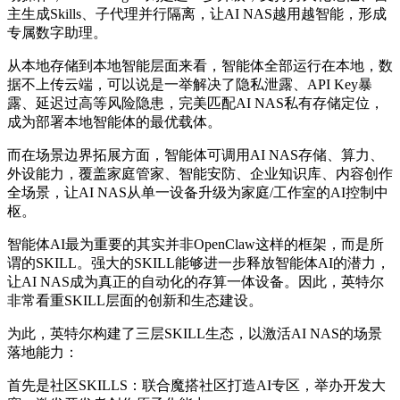
主生成Skills、子代理并行隔离，让AI NAS越用越智能，形成
专属数字助理。
从本地存储到本地智能层面来看，
智能体全部运行在本地，数
据不上传云端，可以说是一举解决了隐私泄露、API Key暴
露、延迟过高等风险隐患，完美匹配AI NAS私有存储定位，
成为部署本地智能体的最优载体。
而在场景边界拓展方面，
智能体可调用AI NAS存储、算力、
外设能力，覆盖家庭管家、智能安防、企业知识库、内容创作
全场景，让AI NAS从单一设备升级为家庭/工作室的
AI控制中
枢
。
智能体AI最为重要的其实并非OpenClaw这样的框架，而是所
谓的SKILL。强大的SKILL能够进一步释放智能体AI的潜力，
让AI NAS成为真正的自动化的存算一体设备。因此，英特尔
非常看重SKILL层面的创新和生态建设。
为此，英特尔构建了
三层SKILL生态
，以激活AI NAS的场景
落地能力：
首先是社区SKILLS
：联合魔搭社区打造AI专区，举办开发大