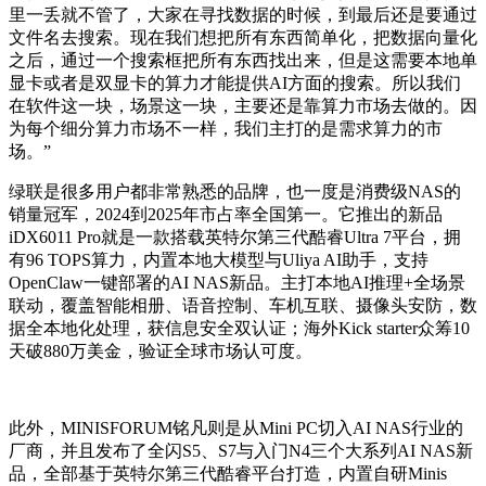
里一丢就不管了，大家在寻找数据的时候，到最后还是要通过
文件名去搜索。现在我们想把所有东西简单化，把数据向量化
之后，通过一个搜索框把所有东西找出来，但是这需要本地单
显卡或者是双显卡的算力才能提供AI方面的搜索。所以我们
在软件这一块，场景这一块，主要还是靠算力市场去做的。因
为每个细分算力市场不一样，我们主打的是需求算力的市
场。”
绿联是很多用户都非常熟悉的品牌，也一度是消费级NAS的
销量冠军，2024到2025年市占率全国第一。它推出的新品
iDX6011 Pro就是一款搭载英特尔第三代酷睿Ultra 7平台，拥
有
96 TOPS算力
，内置本地大模型与Uliya AI助手，支持
OpenClaw一键部署的AI NAS新品。主打
本地AI推理+全场景
联动
，覆盖智能相册、语音控制、车机互联、摄像头安防，数
据全本地化处理，获信息安全双认证；海外Kick starter众筹10
天破880万美金，验证全球市场认可度。
此外，MINISFORUM铭凡则是从Mini PC切入AI NAS行业的
厂商，并且发布了全闪S5、S7与入门N4三个大系列AI NAS新
品，全部基于英特尔第三代酷睿平台打造，内置自研Minis