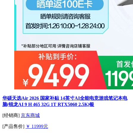
华硕天选Air 2026 国家补贴 14英寸AI全能电竞游戏笔记本电
脑(锐龙AI 9 H 465 32G 1T RTX5060 2.5K)银
[经销商]
京东商城
[产品售价]
￥ 11999元