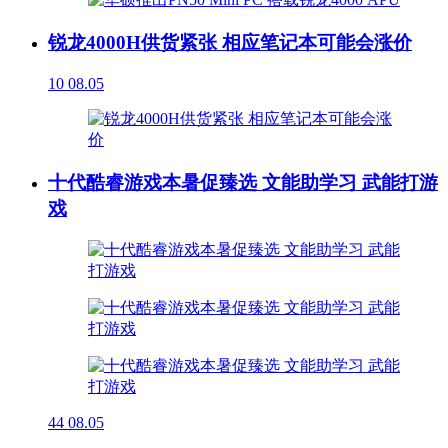
锐龙4000H供货紧张 相应笔记本可能会涨价
10
08.05
十代酷睿游戏本暑促臻选 文能助学习 武能打游
戏
44
08.05