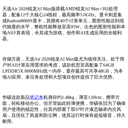
天选Air 2026锐龙AI Max版搭载AMD锐龙AI Max+392处理
器，配备12个大核心24线程，最高频率5.0GHz。显卡则是集
成Radeon8060S显卡，其拥有40个计算单元，图形性能达到现
代独显的水平，整机性能释放至高95W。出色的图形性能和本
地AI计算表现，令其成为游戏、创作和AI生成应用的全能利
器。
存储方面，天选Air 2026锐龙AI Max版尤为值得关注。处于用
户对AI计算应用需求的考虑，该款机型至高配备了64GB
LPDDR5X 8000MHz统一内存，显存最高可共享48GB，为本
地AI应用、多任务处理和大型项目创作提供了巨大优势。
华硕这款新品
笔记本
机身轻约1.48kg，薄至1.69cm，携带方
面，轻松移动办公。但尽管如此轻薄便携，华硕依旧为了确保
用户使用的稳定性，往其内部塞了双97叶片液态轴承内次风
扇，且优化了风道和防尘网，使其运行时保有超低噪音，持久
耐用。