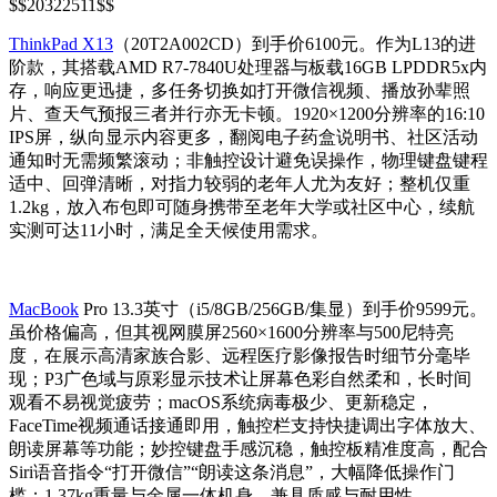
$$20322511$$
ThinkPad X13
（20T2A002CD）到手价6100元。作为L13的进
阶款，其搭载AMD R7-7840U处理器与板载16GB LPDDR5x内
存，响应更迅捷，多任务切换如打开微信视频、播放孙辈照
片、查天气预报三者并行亦无卡顿。1920×1200分辨率的16:10
IPS屏，纵向显示内容更多，翻阅电子药盒说明书、社区活动
通知时无需频繁滚动；非触控设计避免误操作，物理键盘键程
适中、回弹清晰，对指力较弱的老年人尤为友好；整机仅重
1.2kg，放入布包即可随身携带至老年大学或社区中心，续航
实测可达11小时，满足全天候使用需求。
MacBook
Pro 13.3英寸（i5/8GB/256GB/集显）到手价9599元。
虽价格偏高，但其视网膜屏2560×1600分辨率与500尼特亮
度，在展示高清家族合影、远程医疗影像报告时细节分毫毕
现；P3广色域与原彩显示技术让屏幕色彩自然柔和，长时间
观看不易视觉疲劳；macOS系统病毒极少、更新稳定，
FaceTime视频通话接通即用，触控栏支持快捷调出字体放大、
朗读屏幕等功能；妙控键盘手感沉稳，触控板精准度高，配合
Siri语音指令“打开微信”“朗读这条消息”，大幅降低操作门
槛；1.37kg重量与金属一体机身，兼具质感与耐用性。