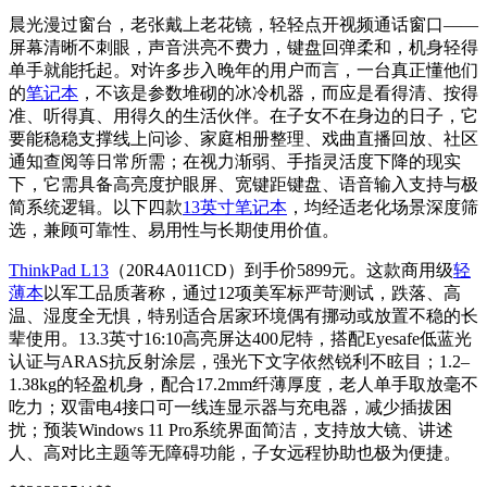
晨光漫过窗台，老张戴上老花镜，轻轻点开视频通话窗口——
屏幕清晰不刺眼，声音洪亮不费力，键盘回弹柔和，机身轻得
单手就能托起。对许多步入晚年的用户而言，一台真正懂他们
的
笔记本
，不该是参数堆砌的冰冷机器，而应是看得清、按得
准、听得真、用得久的生活伙伴。在子女不在身边的日子，它
要能稳稳支撑线上问诊、家庭相册整理、戏曲直播回放、社区
通知查阅等日常所需；在视力渐弱、手指灵活度下降的现实
下，它需具备高亮度护眼屏、宽键距键盘、语音输入支持与极
简系统逻辑。以下四款
13英寸笔记本
，均经适老化场景深度筛
选，兼顾可靠性、易用性与长期使用价值。
ThinkPad L13
（20R4A011CD）到手价5899元。这款商用级
轻
薄本
以军工品质著称，通过12项美军标严苛测试，跌落、高
温、湿度全无惧，特别适合居家环境偶有挪动或放置不稳的长
辈使用。13.3英寸16:10高亮屏达400尼特，搭配Eyesafe低蓝光
认证与ARAS抗反射涂层，强光下文字依然锐利不眩目；1.2–
1.38kg的轻盈机身，配合17.2mm纤薄厚度，老人单手取放毫不
吃力；双雷电4接口可一线连显示器与充电器，减少插拔困
扰；预装Windows 11 Pro系统界面简洁，支持放大镜、讲述
人、高对比主题等无障碍功能，子女远程协助也极为便捷。