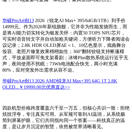
华硕ProArt创13
2026（锐龙AI Max+ 395/64GB/1TB）到手价
14999元。作为2026年新锐旗舰，它并非为性能发烧而生，而
是将AI能力切实转化为银发关怀：内置50 TOPS NPU芯片，
可实时语音转文字并自动加粗关键词，方便听力下降者阅读会
议记录；2.8K HDR OLED屏ΔE＜1、10亿色显示，戏曲舞台
妆容、老照片修复效果栩栩如生；360°翻转铰链支持帐篷模
式，平放桌面即可免支架看剧；冰锋Plus散热系统运行近乎无
声，夜间使用不扰眠；73Wh电池配合快充，两小时充满
80%，应对突发外出需求从容不迫。
华硕ProArt创13 2026 AMD锐龙AI Max+395 64G 1T 2.8K
OLED...
￥19999.00元
优惠直达>>
四款机型价格跨度覆盖六千至一万五，但核心共识一致：拒绝
炫技浮夸，专注真实可用。从军规可靠到AI温润，从系统极
简到屏幕护眼，它们共同指向同一个答案——科技真正的温
度，是让岁月沉淀的智慧，依然被世界清晰看见。