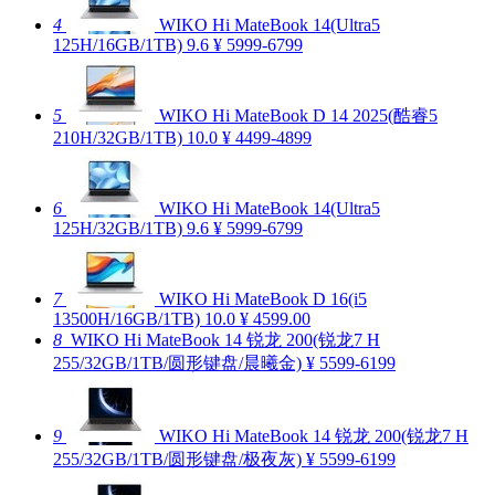
4
WIKO Hi MateBook 14(Ultra5
125H/16GB/1TB)
9.6
¥ 5999-6799
5
WIKO Hi MateBook D 14 2025(酷睿5
210H/32GB/1TB)
10.0
¥ 4499-4899
6
WIKO Hi MateBook 14(Ultra5
125H/32GB/1TB)
9.6
¥ 5999-6799
7
WIKO Hi MateBook D 16(i5
13500H/16GB/1TB)
10.0
¥ 4599.00
8
WIKO Hi MateBook 14 锐龙 200(锐龙7 H
255/32GB/1TB/圆形键盘/晨曦金)
¥ 5599-6199
9
WIKO Hi MateBook 14 锐龙 200(锐龙7 H
255/32GB/1TB/圆形键盘/极夜灰)
¥ 5599-6199