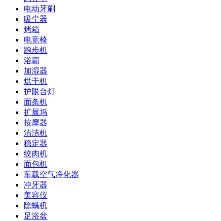
电动牙刷
吸尘器
烤箱
电竞椅
跑步机
浴霸
加湿器
烘干机
护眼台灯
面条机
扩展坞
按摩器
清洁机
稳定器
绞肉机
面包机
车载空气净化器
冲牙器
美容仪
除螨机
足浴盆