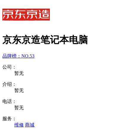
京东京造笔记本电脑
品牌榜：
NO.53
公司：
暂无
介绍：
暂无
电话：
暂无
服务：
维修
商城