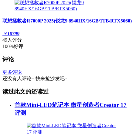
联想拯救者R7000P 2025(锐龙9 8940HX/16GB/1TB/RTX5060)
￥
10799
49人评分
100%好评
评论
更多评论
还没有人评论~
快来
抢沙发
吧~
读过此文的还读过
首款Mini-LED笔记本 微星创造者Creator 17
评测