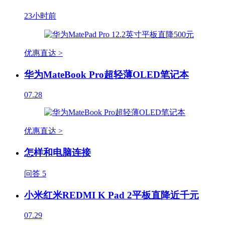
23小时前
优惠直达 >
华为MateBook Pro超轻薄OLED笔记本
07.28
优惠直达 >
怎样和电脑连接
问答
5
小米红米REDMI K Pad 2平板直降近千元
07.29