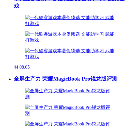
戏
44
08.05
全屏生产力 荣耀MagicBook Pro锐龙版评测