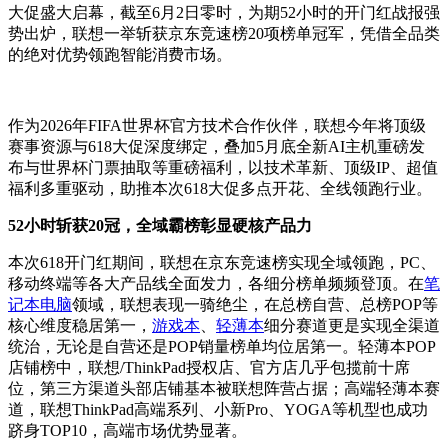
大促盛大启幕，截至6月2日零时，为期52小时的开门红战报强
势出炉，联想一举斩获京东竞速榜20项榜单冠军，凭借全品类
的绝对优势领跑智能消费市场。
作为2026年FIFA世界杯官方技术合作伙伴，联想今年将顶级
赛事资源与618大促深度绑定，叠加5月底全新AI主机重磅发
布与世界杯门票抽取等重磅福利，以技术革新、顶级IP、超值
福利多重驱动，助推本次618大促多点开花、全线领跑行业。
52小时斩获20冠，全域霸榜彰显硬核产品力
本次618开门红期间，联想在京东竞速榜实现全域领跑，PC、
移动终端等各大产品线全面发力，各细分榜单频频登顶。在
笔
记本电脑
领域，联想表现一骑绝尘，在总榜自营、总榜POP等
核心维度稳居第一，
游戏本
、
轻薄本
细分赛道更是实现全渠道
统治，无论是自营还是POP销量榜单均位居第一。轻薄本POP
店铺榜中，联想/ThinkPad授权店、官方店几乎包揽前十席
位，第三方渠道头部店铺基本被联想阵营占据；高端轻薄本赛
道，联想ThinkPad高端系列、小新Pro、YOGA等机型也成功
跻身TOP10，高端市场优势显著。