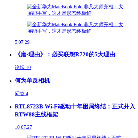
5
07.29
《磨·理由》：必买联想R720的5大理由
论坛
10
何为单反相机
问答
4
RTL8723B Wi-Fi驱动十年困局终结：正式并入
RTW88主线框架
10
07.27