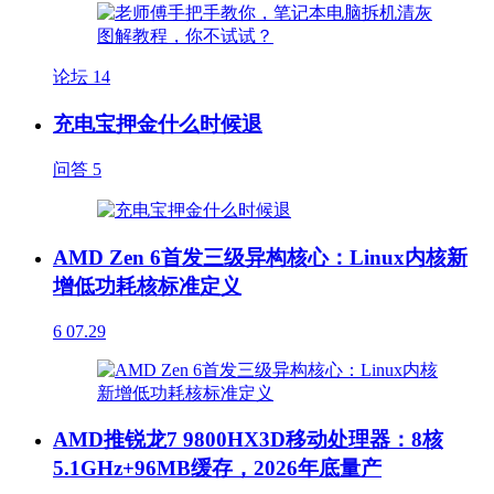
论坛
14
充电宝押金什么时候退
问答
5
AMD Zen 6首发三级异构核心：Linux内核新
增低功耗核标准定义
6
07.29
AMD推锐龙7 9800HX3D移动处理器：8核
5.1GHz+96MB缓存，2026年底量产