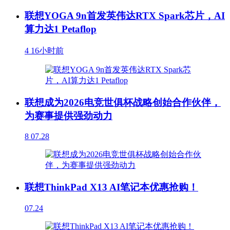
联想YOGA 9n首发英伟达RTX Spark芯片，AI
算力达1 Petaflop
4
16小时前
联想成为2026电竞世俱杯战略创始合作伙伴，
为赛事提供强劲动力
8
07.28
联想ThinkPad X13 AI笔记本优惠抢购！
07.24