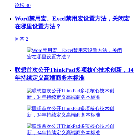
论坛
30
Word禁用宏、Excel禁用宏设置方法，关闭宏
在哪里设置方法？
问答
2
联想首次公开ThinkPad多项核心技术创新，34
年持续定义高端商务本标准