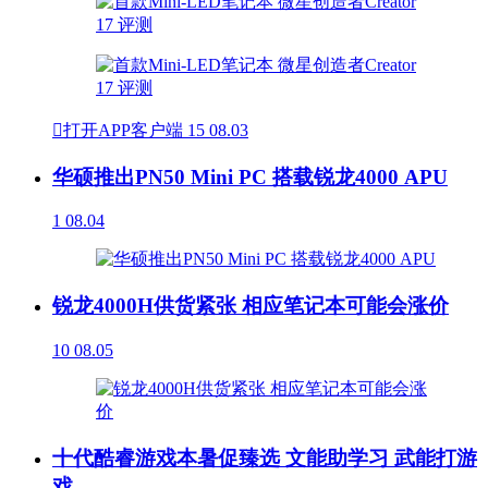

打开APP客户端
15
08.03
华硕推出PN50 Mini PC 搭载锐龙4000 APU
1
08.04
锐龙4000H供货紧张 相应笔记本可能会涨价
10
08.05
十代酷睿游戏本暑促臻选 文能助学习 武能打游
戏