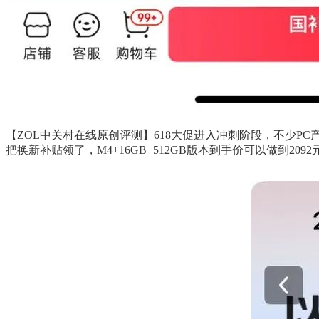
【ZOL中关村在线原创评测】618大促进入冲刺阶段，不少PC产
把换新补贴领了，M4+16GB+512GB版本到手价可以做到2092元