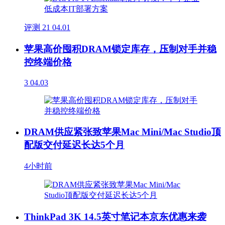
评测
21
04.01
苹果高价囤积DRAM锁定库存，压制对手并稳
控终端价格
3
04.03
DRAM供应紧张致苹果Mac Mini/Mac Studio顶
配版交付延迟长达5个月
4小时前
ThinkPad 3K 14.5英寸笔记本京东优惠来袭