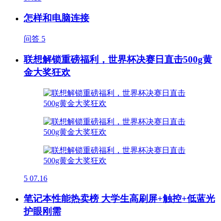
怎样和电脑连接
问答
5
联想解锁重磅福利，世界杯决赛日直击500g黄
金大奖狂欢
5
07.16
笔记本性能热卖榜 大学生高刷屏+触控+低蓝光
护眼刚需