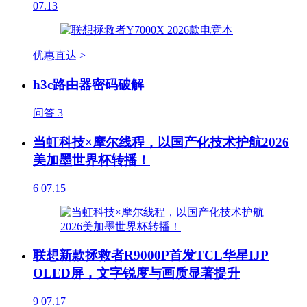
07.13
优惠直达 >
h3c路由器密码破解
问答
3
当虹科技×摩尔线程，以国产化技术护航2026
美加墨世界杯转播！
6
07.15
联想新款拯救者R9000P首发TCL华星IJP
OLED屏，文字锐度与画质显著提升
9
07.17