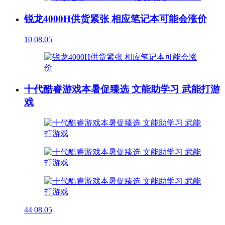
锐龙4000H供货紧张 相应笔记本可能会涨价
10
08.05
十代酷睿游戏本暑促臻选 文能助学习 武能打游
戏
44
08.05