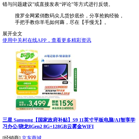
错与问题建议”或直接发表“评论”等方式进行反馈。
搜罗全网紧俏数码尖儿货抄底价，分享抢购经验，
手把手教你羊毛如何薅，尽在【手慢无】。
展开全文
使用中关村在线APP，查看更多精彩资讯
三星 Samsung【国家政府补贴】S9 11英寸平板电脑/AI智享学
习办公/骁龙8Gen2 8G+128GB云雾金WIFI
[经销商]
京东商城