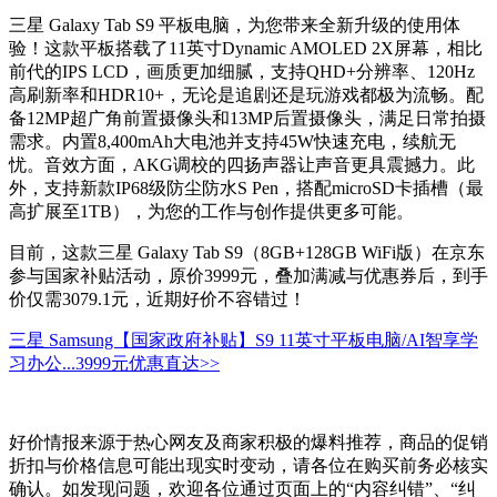
三星 Galaxy Tab S9 平板电脑，为您带来全新升级的使用体
验！这款平板搭载了11英寸Dynamic AMOLED 2X屏幕，相比
前代的IPS LCD，画质更加细腻，支持QHD+分辨率、120Hz
高刷新率和HDR10+，无论是追剧还是玩游戏都极为流畅。配
备12MP超广角前置摄像头和13MP后置摄像头，满足日常拍摄
需求。内置8,400mAh大电池并支持45W快速充电，续航无
忧。音效方面，AKG调校的四扬声器让声音更具震撼力。此
外，支持新款IP68级防尘防水S Pen，搭配microSD卡插槽（最
高扩展至1TB），为您的工作与创作提供更多可能。
目前，这款三星 Galaxy Tab S9（8GB+128GB WiFi版）在京东
参与国家补贴活动，原价3999元，叠加满减与优惠券后，到手
价仅需3079.1元，近期好价不容错过！
三星 Samsung【国家政府补贴】S9 11英寸平板电脑/AI智享学
习办公...
3999元
优惠直达>>
好价情报来源于热心网友及商家积极的爆料推荐，商品的促销
折扣与价格信息可能出现实时变动，请各位在购买前务必核实
确认。如发现问题，欢迎各位通过页面上的“内容纠错”、“纠