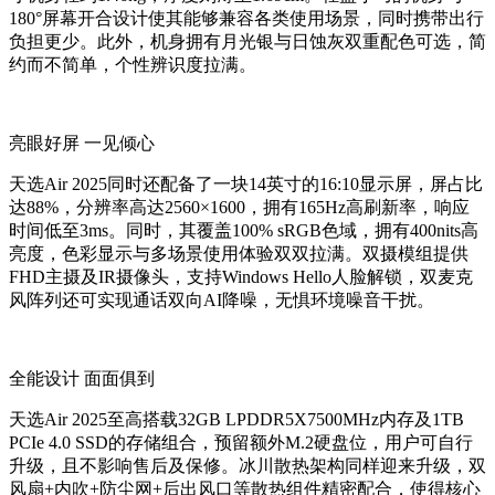
180°屏幕开合设计使其能够兼容各类使用场景，同时携带出行
负担更少。此外，机身拥有月光银与日蚀灰双重配色可选，简
约而不简单，个性辨识度拉满。
亮眼好屏 一见倾心
天选Air 2025同时还配备了一块14英寸的16:10显示屏，屏占比
达88%，分辨率高达2560×1600，拥有165Hz高刷新率，响应
时间低至3ms。同时，其覆盖100% sRGB色域，拥有400nits高
亮度，色彩显示与多场景使用体验双双拉满。双摄模组提供
FHD主摄及IR摄像头，支持Windows Hello人脸解锁，双麦克
风阵列还可实现通话双向AI降噪，无惧环境噪音干扰。
全能设计 面面俱到
天选Air 2025至高搭载32GB LPDDR5X7500MHz内存及1TB
PCIe 4.0 SSD的存储组合，预留额外M.2硬盘位，用户可自行
升级，且不影响售后及保修。冰川散热架构同样迎来升级，双
风扇+内吹+防尘网+后出风口等散热组件精密配合，使得核心