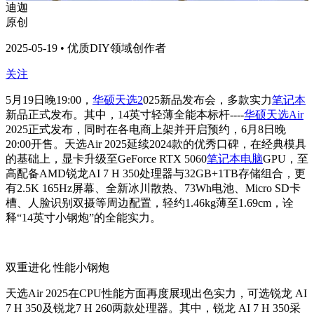
迪迦
原创
2025-05-19 • 优质DIY领域创作者
关注
5
月19日晚19:00，
华硕天选2
025新品发布会，多款实力
笔记本
新品正式发布。其中，14英寸轻薄全能本标杆----
华硕天选Air
2025正式发布，同时在各电商上架并开启预约，6月8日晚
20:00开售。天选Air 2025延续2024款的优秀口碑，在经典模具
的基础上，显卡升级至GeForce RTX 5060
笔记本电脑
GPU，至
高配备AMD锐龙AI 7 H 350处理器与32GB+1TB存储组合，更
有2.5K 165Hz屏幕、全新冰川散热、73Wh电池、Micro SD卡
槽、人脸识别双摄等周边配置，轻约1.46kg薄至1.69cm，诠
释“14英寸小钢炮”的全能实力。
双重进化 性能小钢炮
天选Air 2025在CPU性能方面再度展现出色实力，可选锐龙 AI
7 H 350及锐龙7 H 260两款处理器。其中，锐龙 AI 7 H 350采