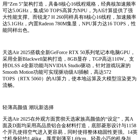
用“Zen 5”架构打造，具备8核心16线程规格，经典核加速频率
可达5.0GHz，集成50 TOPS高算力NPU，为AI计算提供了强
大性能支撑。而锐龙7 H 260同样具有8核心16线程，加速频率
达5.1GHz，内置Radeon 780M集显，NPU算力达16 TOPS，性
能同样出色。
天选Air 2025搭载全新GeForce RTX 50系列笔记本电脑GPU，
采用全新Blackwell架构打造，8GB显存，TGP高达110W。支
持DLSS 4全新功能与NVIDIA Studio驱动，针对游戏玩家的
Smooth Motion功能可实现驱动级AI插帧，高达572
TOPS（RTX 5060）的AI算力，使本地运算及大模型渲染更为
流畅。
轻薄高颜值 潮玩新选择
天选Air 2025在外观方面贯彻天选家族高颜值的“设定”，其A
面及D面均采用高品质铝合金材料打造，底部菱形设计与1158
个开孔使得空气进入更容易，同时使得整体稳固性更强。14英
寸机身轻约1.46kg，厚度则薄至1.69cm。轻盈小巧的机身与