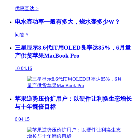
优惠直达 >
电水壶功率一般有多大，烧水壶多少W？
问答
5
三星显示8.6代IT用OLED良率达85%，6月量
产供货苹果MacBook Pro
10
04.16
苹果逆势压价扩用户：以硬件让利换生态增长
与十年翻倍目标
6
04.15