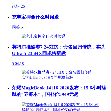
论坛
26
充电宝押金什么时候退
问答
5
英特尔推酷睿7 245HX：命名回归传统，实为
Ultra 5 235HX同规格新标
5
04.18
荣耀MagicBook 14 |16 2026发布：15.6小时续
航的“养虾本”，国补价5949元起