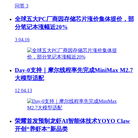
问答
3
全球五大PC厂商因存储芯片涨价集体提价，部
分笔记本涨幅近20%
3
04.16
Day-0支持｜摩尔线程率先完成MiniMax M2.7
大模型适配
12
04.13
荣耀首发预制龙虾AI智能体技术YOYO Claw
开创“养虾本”新品类