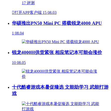

打开APP客户端
15
08.03
华硕推出PN50 Mini PC 搭载锐龙4000 APU
1
08.04
锐龙4000H供货紧张 相应笔记本可能会涨价
10
08.05
十代酷睿游戏本暑促臻选 文能助学习 武能打游
戏