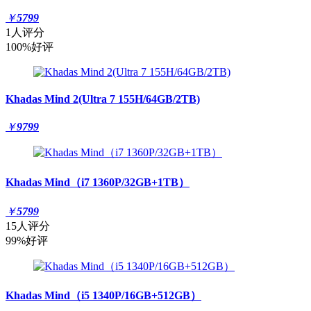
￥
5799
1人评分
100%好评
Khadas Mind 2(Ultra 7 155H/64GB/2TB)
￥
9799
Khadas Mind（i7 1360P/32GB+1TB）
￥
5799
15人评分
99%好评
Khadas Mind（i5 1340P/16GB+512GB）