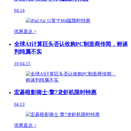
04.14
优惠直达 >
全球AI计算巨头否认收购PC制造商传闻，称谈
判纯属不实
10
04.15
宏碁暗影骑士·擎7龙虾机限时特惠
04.13
优惠直达 >