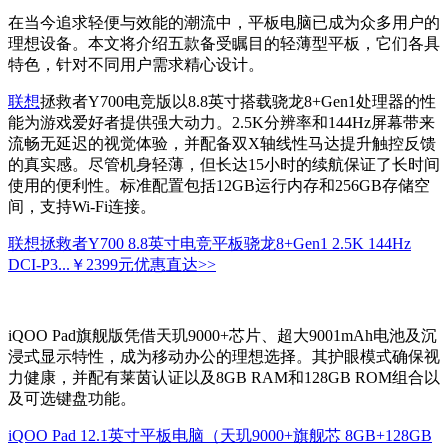
在当今追求轻便与效能的潮流中，平板电脑已成为众多用户的
理想设备。本文将介绍五款备受瞩目的轻薄型平板，它们各具
特色，针对不同用户需求精心设计。
联想
拯救者Y700电竞版以8.8英寸搭载骁龙8+Gen1处理器的性
能为游戏爱好者提供强大动力。2.5K分辨率和144Hz屏幕带来
流畅无延迟的视觉体验，并配备双X轴线性马达提升触控反馈
的真实感。尽管机身轻薄，但长达15小时的续航保证了长时间
使用的便利性。标准配置包括12GB运行内存和256GB存储空
间，支持Wi-Fi连接。
联想拯救者Y700 8.8英寸电竞平板骁龙8+Gen1 2.5K 144Hz
DCI-P3...
￥2399元
优惠直达>>
iQOO Pad旗舰版凭借天玑9000+芯片、超大9001mAh电池及沉
浸式显示特性，成为移动办公的理想选择。其护眼模式确保视
力健康，并配有莱茵认证以及8GB RAM和128GB ROM组合以
及可选键盘功能。
iQOO Pad 12.1英寸平板电脑（天玑9000+旗舰芯 8GB+128GB