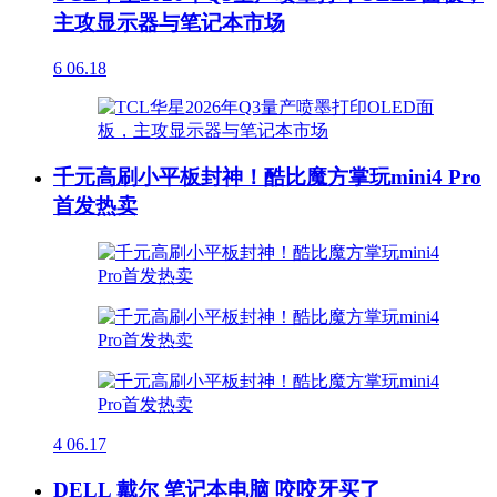
主攻显示器与笔记本市场
6
06.18
千元高刷小平板封神！酷比魔方掌玩mini4 Pro
首发热卖
4
06.17
DELL 戴尔 笔记本电脑 咬咬牙买了