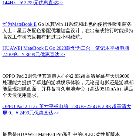
144Hz...
￥2299元
优惠直达>>
华为MateBook E
Go 以其Win 11系统和出色的便携性吸引商务
人士：星云灰配色搭配优雅键盘设计，在出差或旅行时能保持
高效工作状态且拥有超过12小时续航。
HUAWEI MateBook E Go 2023款华为二合一笔记本平板电脑
2.5K护...
￥3699元
优惠直达>>
OPPO Pad 2则凭借其震撼人心的2.8K超高清屏幕与天玑9000
处理能力提供了卓越的游戏娱乐体验，无论是电影还是游戏都
能呈现细腻画面，并具备持久电池寿命（高达9510mAh）满足
全天候使用需求。
OPPO Pad 2 11.61英寸平板电脑 （8GB+256GB 2.8K超高清大
屏 9...
￥2499元
优惠直达>>
最后是HUAWEI MatePad Pro系列中的OLED柔性屏版本——