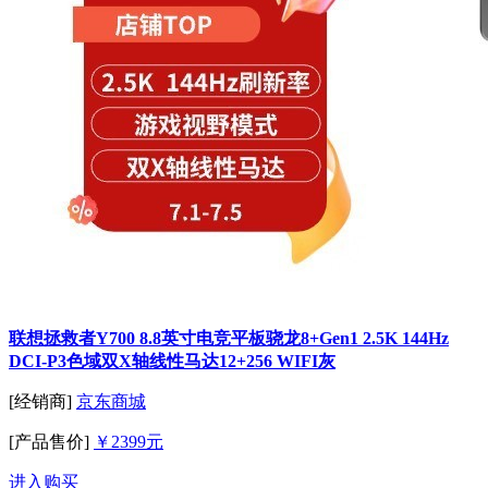
联想拯救者Y700 8.8英寸电竞平板骁龙8+Gen1 2.5K 144Hz
DCI-P3色域双X轴线性马达12+256 WIFI灰
[经销商]
京东商城
[产品售价]
￥2399元
进入购买