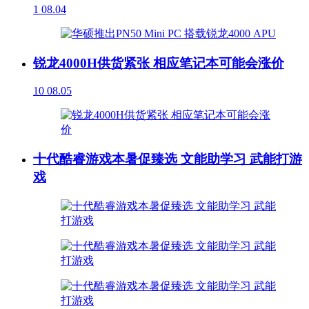
1
08.04
锐龙4000H供货紧张 相应笔记本可能会涨价
10
08.05
十代酷睿游戏本暑促臻选 文能助学习 武能打游
戏