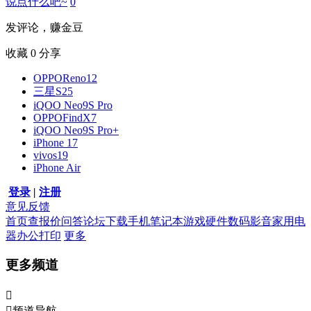
说点什么吧~
0
发评论，赚金豆
收藏
0
分享
OPPOReno12
三星S25
iQOO Neo9S Pro
OPPOFindX7
iQOO Neo9S Pro+
iPhone 17
vivos19
iPhone Air
登录
|
注册
意见反馈
首页
查报价
问答
论坛
下载
手机
笔记本
游戏硬件
数码影音
家用电
器
办公打印
更多
更多频道


频道导航