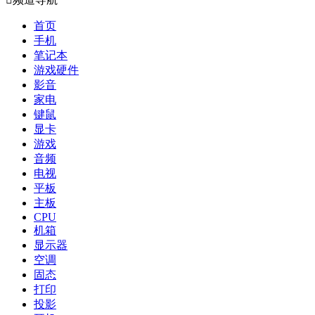
首页
手机
笔记本
游戏硬件
影音
家电
键鼠
显卡
游戏
音频
电视
平板
主板
CPU
机箱
显示器
空调
固态
打印
投影