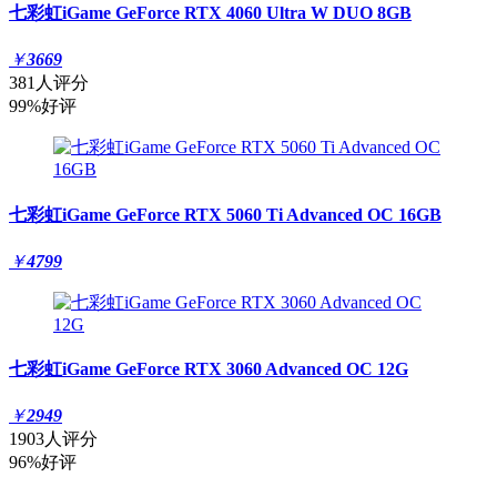
七彩虹iGame GeForce RTX 4060 Ultra W DUO 8GB
￥
3669
381人评分
99%好评
七彩虹iGame GeForce RTX 5060 Ti Advanced OC 16GB
￥
4799
七彩虹iGame GeForce RTX 3060 Advanced OC 12G
￥
2949
1903人评分
96%好评