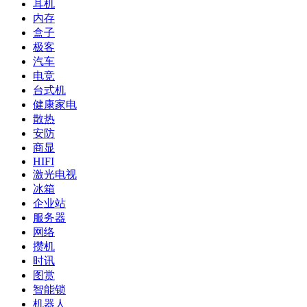
耳机
内存
盒子
极客
汽车
电竞
台式机
健康家电
散热
安防
商显
HIFI
激光电视
冰箱
企业站
服务器
网络
攒机
时讯
图赏
智能锁
机器人