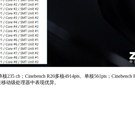
235 cb；Cinebench R20多核4914pts、单核561pts；Cineb
在移动级处理器中表现优异。