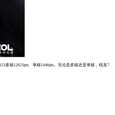
ench R23多核12623pts、单核1446pts。无论是多核还是单核，锐龙7