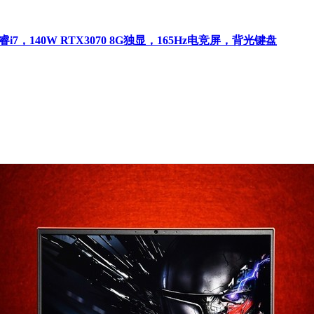
特尔酷睿i7，140W RTX3070 8G独显，165Hz电竞屏，背光键盘