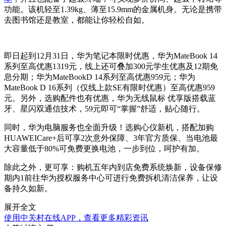
功能。该机轻至1.39kg、薄至15.9mm的金属机身。无论是携带
去图书馆还是教室，都能让你轻松自如。
即日起到12月31日，华为笔记本限时优惠，华为MateBook 14
系列至高优惠1319元，线上还可叠加300元学生优惠及12期免
息分期；华为MateBookD 14系列至高优惠959元；华为
MateBook D 16系列（仅线上款SE有限时优惠）至高优惠959
元。另外，选购配件也有优惠，华为无线鼠标 优享版搭载蓝
牙、星闪双通信技术，59元即可“掌握”舒适，贴心随行。
同时，华为电脑服务也全面升级！选购心仪新机，搭配加购
HUAWEICare+后可享2次意外保障、3年官方质保、当电池最
大容量低于80%可免费更换电池，一步到位，呵护有加。
除此之外，更可享：购机五年内到店免费系统焕新，设备保修
期内1前往华为授权服务中心可进行免费拆机清洁保养，让设
备持久如新。
展开全文
使用中关村在线APP，查看更多精彩资讯