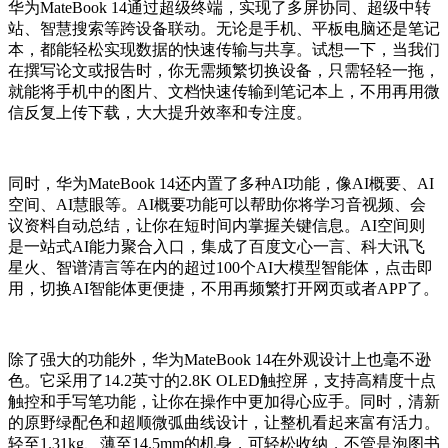
华为MateBook 14通过超级终端，实现了多屏协同、超级中转
站、智慧搜索等跨设备联动。无论是手机、平板电脑还是笔记
本，都能轻松实现数据的快速传输与共享。试想一下，当我们
在撰写论文或报告时，你无需频繁切换设备，只需轻轻一拖，
就能将手机中的图片、文档快速传输到笔记本上，不用再用微
信反复上传下载，大大提升效率和专注度。
同时，华为MateBook 14还内置了多种AI功能，像AI概要、AI
空间、AI慧眼等。AI概要功能可以帮助你将学习音视频、会
议资料自动总结，让你在短时间内掌握关键信息。AI空间则
是一站式AI能力聚合入口，集成了百度文心一言、科大讯飞
星火、智谱清言等在内的超过100个AI大模型智能体，点击即
用，切换AI智能体更便捷，不用再频繁打开网页或者APP了。
除了强大的功能外，华为MateBook 14在外观设计上也毫不逊
色。它采用了14.2英寸的2.8K OLED触控屏，支持高精度十点
触控和手写笔功能，让你在操作中更加得心应手。同时，清新
的原野绿配色和超顺微弧曲线设计，让整机看起来富有活力。
轻至1.31kg、薄至14.5mm的机身，可轻松收纳，不管是泡图书