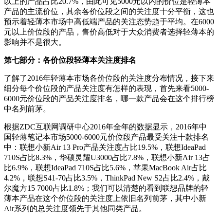
以上的产品占比20.7%，由此可见5000元以内的价位是轻薄本
产品的主流价位，其余各价位段之间的关注度十分平衡，这也
预示着轻薄本市场中高低端产品的关注态势趋于平均。在6000
元以上价位段的产品，售价高低对于大众消费者选择轻薄本的
影响并不是很大。
第七部分：各价位段轻薄本关注度排名
了解了2016年轻薄本市场各价位段的关注度分布情况，接下来
细分每个价位段的产品关注度有怎样的表现，首先来看5000-
6000元价位段的产品关注度排名，哪一款产品会在这个排行榜
中名列前茅。
根据ZDC互联网调研中心2016年全年的数据显示，2016年中
国轻薄笔记本市场5000-6000元价位段产品最受关注十款排名
中：联想小新Air 13 Pro产品关注度占比19.5%，联想IdeaPad
710S占比8.3%，华硕灵耀U3000占比7.8%，联想小新Air 13占
比6.9%，联想IdeaPad 710S占比5.6%，苹果MacBook Air占比
4.2%，联想S41-70占比3.5%，ThinkPad New S2占比2.4%，戴
尔魔方15 7000占比1.8%；我们可以清楚的看到联想品牌的轻
薄本产品在这个价位段的关注度上依旧名列前茅，其中小新
Air系列的总关注度领先于其他同类产品。