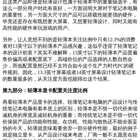
且这类产品即便是轻薄设计也属于轻薄本中的重量级选手，有
这么一部分用户对此有喜好，一方面说明大屏对于笔记本电脑
的重要性，另一方面大尺寸的产品可以搭载性能更强的硬件，
毕竟还是存在有既想要大屏幕、又想要轻薄设计、同时又能有
高性能的硬件来玩游戏的用户。
另外，让人意想不到的是轻薄本关注比例中只有12.3%的消费
者对13英寸以下的轻薄本产品感兴趣，这似乎违背了轻薄笔记
本的设计初衷？其实不难解释，13英寸以下的轻薄本产品普遍
售价偏高或者配置底下，高端价位的产品选择的人数自然会
少，而低配置显然已经不太符合如今这个生产力时代PC的硬
件规则。因此，13.3英寸屏幕或者14英寸屏幕设计轻薄笔记本
的数量最多的，从关注度方面也能得出这个结果。
第九部分：轻薄本显卡配置关注度比例
再看轻薄本产品显卡的选择。轻薄笔记本电脑的产品设计与传
统笔记本电脑有着本质上的区别，轻薄本是不惜一切代价来缩
减机身的厚度及减轻机身的重量；而传统笔记本是不惜一切代
价保留产品的功能和性能。在功耗、性能与散热还不能全面妥
协的今天，轻薄就意味着要舍弃一部分硬件性能，最好的例子
就是独立显卡。从产品设计端来考虑，厂商一般不太愿意在轻