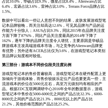
占比10.0%，华硕占比9.3%，微星占比8.4%，Alienware占比
6.4%，宏碁占比3.6%，雷神占比3.0%，Terrans Force品牌占比
1.5%。
数据中可以看出一些让人意想不到的结果，皮肤发展游戏型笔
记本品牌较晚，而关注却高达12.6%，可见其品牌与产品的运
作能力十分惊人；ASUS占比9.3%，同比2015年在品牌关注度
方面下降了87%%，同比产品关注度最高的2014年下降了
162%，逐年下降的品牌关注度令人堪忧，主
要原因是华硕
品
牌游戏本主攻高端游戏本市场，与之竞争的Alienware品牌更
有优势；另外还有ACER占比仅为3.6%，
在游戏型笔记本类别
里品牌认知度相对较低。
第三部分：游戏本不同价位段关注度比例
游戏型笔记本的售价普遍较高，游戏型笔记本在硬件配置上更
加倾向于游戏体验，而售价较娱乐定位产品也要更高一些，主
流游戏本的价位在5000元左右，高至万元级别均有相应的产
品。根据ZDC互联网调研中心2016年全年的数据显示，游戏
型笔记本中售价在5000-6000元之间的产品占比32.3%，6000-
8000元之间的产品占比21.3%，8000元以上的产品占比
21.2%，其他价格范围的产品占比25.2%。