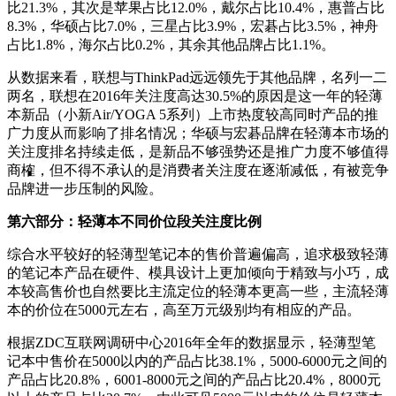
比21.3%，其次是苹果占比12.0%，戴尔占比10.4%，惠普占比
8.3%，华硕占比7.0%，三星占比3.9%，宏碁占比3.5%，神舟
占比1.8%，海尔占比0.2%，其余其他品牌占比1.1%。
从数据来看，联想与ThinkPad远远领先于其他品牌，名列一二
两名，联想在2016年关注度高达30.5%的原因是这一年的轻薄
本新品（小新Air/YOGA 5系列）上市热度较高同时产品的推
广力度从而影响了排名情况；华硕与宏碁品牌在轻薄本市场的
关注度排名持续走低，是新品不够强势还是推广力度不够值得
商榷，但不得不承认的是消费者关注度在逐渐减低，有被竞争
品牌进一步压制的风险。
第六部分：轻薄本不同价位段关注度比例
综合水平较好的轻薄型笔记本的售价普遍偏高，追求极致轻薄
的笔记本产品在硬件、模具设计上更加倾向于精致与小巧，成
本较高售价也自然要比主流定位的轻薄本更高一些，主流轻薄
本的价位在5000元左右，高至万元级别均有相应的产品。
根据ZDC互联网调研中心2016年全年的数据显示，轻薄型笔
记本中售价在5000以内的产品占比38.1%，5000-6000元之间的
产品占比20.8%，6001-8000元之间的产品占比20.4%，8000元