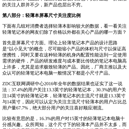
的关注人群并不少，新产品也层出不穷。
第八部分：轻薄本屏幕尺寸关注度比例
下面有
几组对消费者选择轻薄本影响较大的
数据，看一看关注
轻薄笔记本的网友们除了价格以外都在关心产品的哪一方面？
首先是屏幕尺寸方面。理论上轻薄笔记本产品的设计思路
是“以小见大”的概念，尽可能缩小产品的体积与尺寸以保证高
便携性，同时又要在这种轻薄的机身内配置性能达到一定使用
需求的硬件，产品的研发难度与成本要比传统的笔记本电脑高
上许多，尤其是追求极致轻薄的产品。因此，厂商主推以及大
众认可的轻薄笔记本电脑一般情况下都是小尺寸产品。
ZDC互联网调研中心2016年全年的数据结果也证实了这一说
法：37.4%的用户关注13.3英寸的轻薄笔记本，30.3%的用户关
注14英寸的轻薄笔记本，轻薄笔记本的主流尺寸就是13.3英寸
与14英寸，因此可以认定为关注主流尺寸轻薄本的用户占比总
用户量67.7%，绝大部分用户的关注喜好顺应潮流。
比较有意思的是，16.3%的用户对15英寸的轻薄笔记本电脑十
分感兴趣。众所周知，这个尺寸下的轻薄本产品并不太多，而