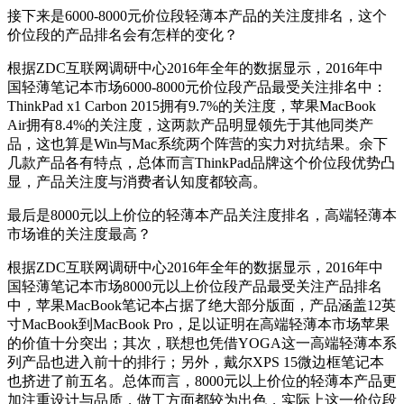
接下来是6000-8000元价位段轻薄本产品的关注度排名，这个
价位段的产品排名会有怎样的变化？
根据ZDC互联网调研中心2016年全年的数据显示，2016年中
国轻薄笔记本市场6000-8000元价位段产品最受关注排名中：
ThinkPad x1 Carbon 2015拥有9.7%的关注度，苹果MacBook
Air拥有8.4%的关注度，这两款产品明显领先于其他同类产
品，这也算是Win与Mac系统两个阵营的实力对抗结果。余下
几款产品各有特点，总体而言ThinkPad品牌这个价位段优势凸
显，产品关注度与消费者认知度都较高。
最后是8000元以上价位的轻薄本产品关注度排名，高端轻薄本
市场谁的关注度最高？
根据ZDC互联网调研中心2016年全年的数据显示，2016年中
国轻薄笔记本市场8000元以上价位段产品最受关注产品排名
中
，
苹果MacBook笔记本占据了绝大部分版面，产品涵盖12英
寸MacBook到MacBook Pro，足以证明在高端轻薄本市场苹果
的价值十分突出；其次，联想也凭借YOGA这一高端轻薄本系
列产品也进入前十的排行；另外，戴尔XPS 15微边框笔记本
也挤进了前五名。总体而言，8000元以上价位的轻薄本产品更
加注重设计与品质，做工方面都较为出色，实际上这一价位段