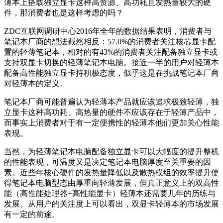
薄本上搭载独立显卡这种高资源、高功耗且发热量较大的硬
件，那消费者也是这样考虑的吗？
ZDC互联网调研中心2016年全年的数据结果表明，消费者与
笔记本厂商的想法截然相反：57.0%的消费者关注核芯显卡配
置的轻薄笔记本，相对的有43%的消费者关注配备独立显卡或
支持双显卡切换的轻薄笔记本电脑。接近一半的用户对轻薄本
配备高性能独立显卡持积极态度，似乎这是在挑战笔记本厂商
对轻薄本的定义。
笔记本厂商可能普遍认为轻薄本产品就应该追求极致轻薄，独
立显卡这种高功耗、高热量的硬件不应该存在于轻薄产品中，
而事实上消费者对于有一定便携性的轻薄本他们更加关心性能
表现。
当然，为轻薄笔记本电脑配备独立显卡可以大幅度的提升整机
的性能表现，可温度又是决定笔记本电脑厚度至关重要的因
素。近些年核心硬件的发热量降低以及散热模组的效率提升使
得笔记本电脑型态由厚重向轻薄发展，但真正意义上的双高性
能（高性能处理器+高性能显卡）轻薄本还需要几年的历练与
发展。从用户的关注度上可以看出，双显卡轻薄本的市场发展
有一定的前途。