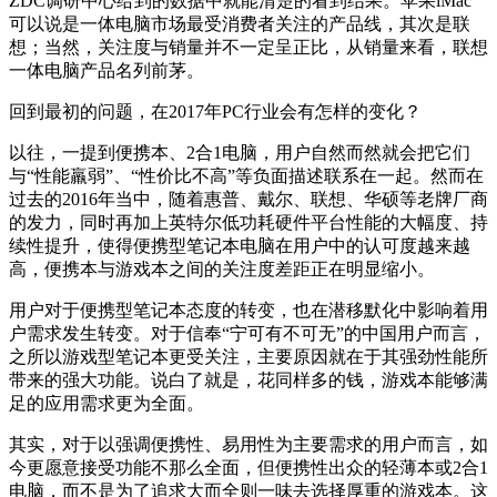
ZDC调研中心给到的数据中就能清楚的看到结果。苹果iMac
可以说是一体电脑市场最受消费者关注的产品线，其次是联
想；当然，关注度与销量并不一定呈正比，从销量来看，联想
一体电脑产品名列前茅。
回到最初的问题，在2017年PC行业会有怎样的变化？
以往，一提到便携本、2合1电脑，用户自然而然就会把它们
与“性能羸弱”、“性价比不高”等负面描述联系在一起。然而在
过去的2016年当中，随着惠普、戴尔、联想、华硕等老牌厂商
的发力，同时再加上英特尔低功耗硬件平台性能的大幅度、持
续性提升，使得便携型笔记本电脑在用户中的认可度越来越
高，便携本与游戏本之间的关注度差距正在明显缩小。
用户对于便携型笔记本态度的转变，也在潜移默化中影响着用
户需求发生转变。对于信奉“宁可有不可无”的中国用户而言，
之所以游戏型笔记本更受关注，主要原因就在于其强劲性能所
带来的强大功能。说白了就是，花同样多的钱，游戏本能够满
足的应用需求更为全面。
其实，对于以强调便携性、易用性为主要需求的用户而言，如
今更愿意接受功能不那么全面，但便携性出众的轻薄本或2合1
电脑，而不是为了追求大而全则一味去选择厚重的游戏本。这