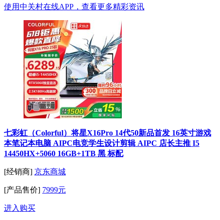
使用中关村在线APP，查看更多精彩资讯
七彩虹（Colorful）将星X16Pro 14代50新品首发 16英寸游戏
本笔记本电脑 AIPC电竞学生设计剪辑 AIPC 店长主推 I5
14450HX+5060 16GB+1TB 黑 标配
[经销商]
京东商城
[产品售价]
7999元
进入购买