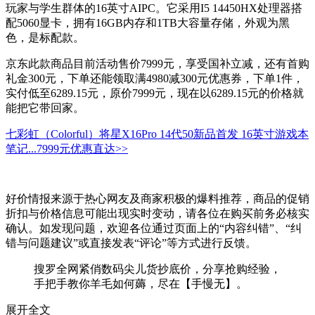
玩家与学生群体的16英寸AIPC。它采用I5 14450HX处理器搭
配5060显卡，拥有16GB内存和1TB大容量存储，外观为黑
色，是标配款。
京东此款商品目前活动售价7999元，享受国补立减，还有首购
礼金300元，下单还能领取满4980减300元优惠券，下单1件，
实付低至6289.15元，原价7999元，现在以6289.15元的价格就
能把它带回家。
七彩虹（Colorful）将星X16Pro 14代50新品首发 16英寸游戏本
笔记...
7999元
优惠直达>>
好价情报来源于热心网友及商家积极的爆料推荐，商品的促销
折扣与价格信息可能出现实时变动，请各位在购买前务必核实
确认。如发现问题，欢迎各位通过页面上的“内容纠错”、“纠
错与问题建议”或直接发表“评论”等方式进行反馈。
搜罗全网紧俏数码尖儿货抄底价，分享抢购经验，
手把手教你羊毛如何薅，尽在【手慢无】。
展开全文