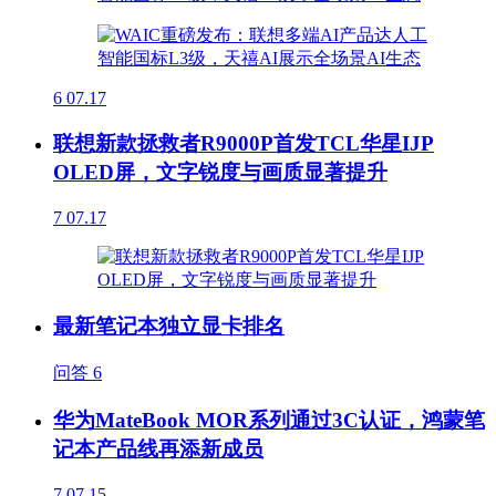
6
07.17
联想新款拯救者R9000P首发TCL华星IJP
OLED屏，文字锐度与画质显著提升
7
07.17
最新笔记本独立显卡排名
问答
6
华为MateBook MOR系列通过3C认证，鸿蒙笔
记本产品线再添新成员
7
07.15