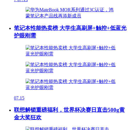
笔记本性能热卖榜 大学生高刷屏+触控+低蓝光
护眼刚需
07.15
联想解锁重磅福利，世界杯决赛日直击500g黄
金大奖狂欢