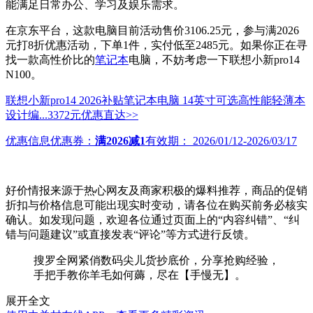
能满足日常办公、学习及娱乐需求。
在京东平台，这款电脑目前活动售价3106.25元，参与满2026
元打8折优惠活动，下单1件，实付低至2485元。如果你正在寻
找一款高性价比的
笔记本
电脑，不妨考虑一下联想小新pro14
N100。
联想小新pro14 2026补贴笔记本电脑 14英寸可选高性能轻薄本
设计编...
3372元
优惠直达>>
优惠信息
优惠券：
满2026减1
有效期：
2026/01/12-2026/03/17
好价情报来源于热心网友及商家积极的爆料推荐，商品的促销
折扣与价格信息可能出现实时变动，请各位在购买前务必核实
确认。如发现问题，欢迎各位通过页面上的“内容纠错”、“纠
错与问题建议”或直接发表“评论”等方式进行反馈。
搜罗全网紧俏数码尖儿货抄底价，分享抢购经验，
手把手教你羊毛如何薅，尽在【手慢无】。
展开全文