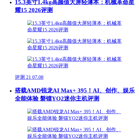
15.3英寸1.4kg高颜值大屏轻薄本：机械革命星
耀15 2026评测
评测
21
07.08
搭载AMD锐龙AI Max+ 395！AI、创作、娱乐
全能体验 磐镭YO2迷你主机评测