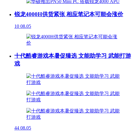
锐龙4000H供货紧张 相应笔记本可能会涨价
10
08.05
十代酷睿游戏本暑促臻选 文能助学习 武能打游
戏
44
08.05