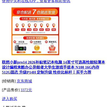
使用中关村在线APP，查看更多精彩资讯
联想小新pro14 2026补贴笔记本电脑 14英寸可选高性能轻薄本
设计编程来酷办公异能者大学生游戏手提本 N100 16G内存
512G固态 升级P14H 定制升级 性价比标杆丨买手力荐
[经销商]
京东商城
[产品售价]
3372元
进入购买