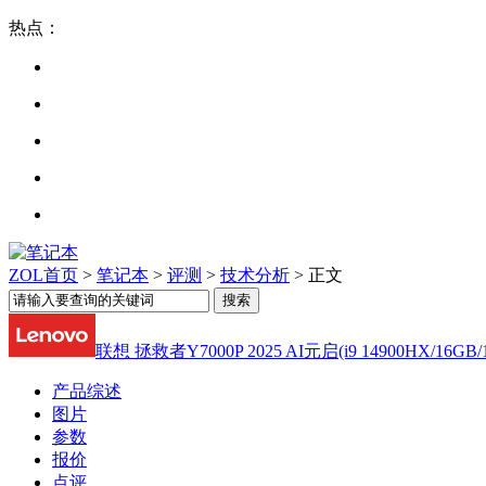
热点：
ZOL首页
>
笔记本
>
评测
>
技术分析
> 正文
联想 拯救者Y7000P 2025 AI元启(i9 14900HX/16GB/1
产品综述
图片
参数
报价
点评