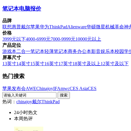
笔记本电脑报价
品牌
联想
惠普
戴尔
苹果
华为
ThinkPad
Alienware
华硕
微星
机械革命
神
价格
3999元以下
4000-6999元
7000-9999元
10000元以上
产品定位
游戏本
二合一笔记本
轻薄笔记本
商务办公本
影音娱乐本
校园学
屏幕尺寸
13英寸
14英寸
15英寸
16英寸
17英寸
18英寸及以上
12英寸及以下
热门搜索
苹果发布会
AWE
Chinajoy
IFA
mwc
CES Asia
CES
热词：
chinajoy
戴尔
ThinkPad
24小时热文
本周热评