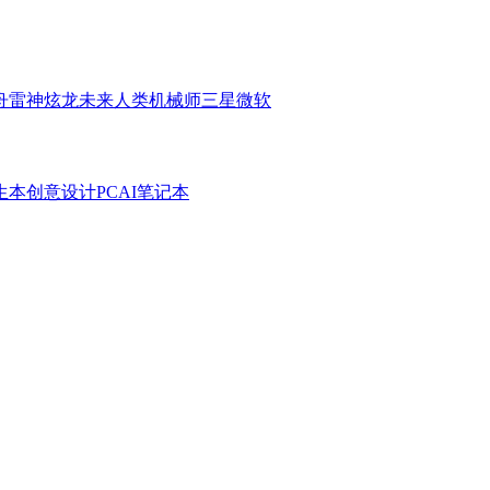
舟
雷神
炫龙
未来人类
机械师
三星
微软
生本
创意设计PC
AI笔记本