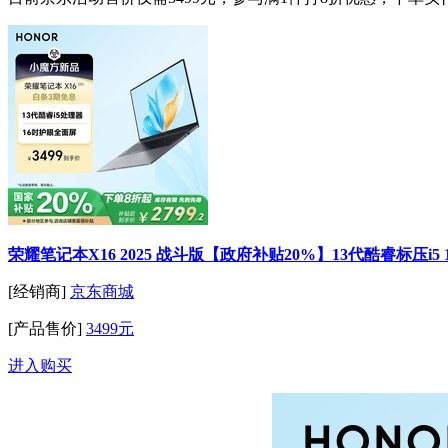
荣耀笔记本X16 2025 战斗版【政府补贴20%】13代酷睿标压i5 
[经销商]
京东商城
[产品售价]
3499元
进入购买