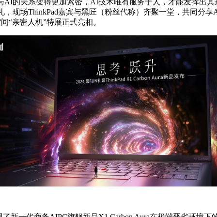
AI的关系变得更加紧密，AI技术唯有服务于人，才能发挥出其
 黑FUN礼，现场ThinkPad嘉宾与黑匠（粉丝代称）齐聚一堂，共同
ad思考空间“亲密人机”特展正式亮相。
新一代商务AIPC旗舰新品X1 Carbon Aura在极端恶劣环境