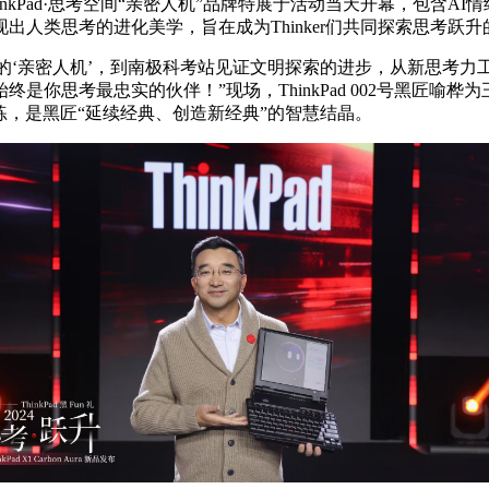
nkPad·思考空间“亲密人机”品牌特展于活动当天开幕，包含AI
现出人类思考的进化美学，旨在成为Thinker们共同探索思考跃
考空间的‘亲密人机’，到南极科考站见证文明探索的进步，从新思考力工
终是你思考最忠实的伙伴！”现场，ThinkPad 002号黑匠喻桦为王忠带
练，是黑匠“延续经典、创造新经典”的智慧结晶。