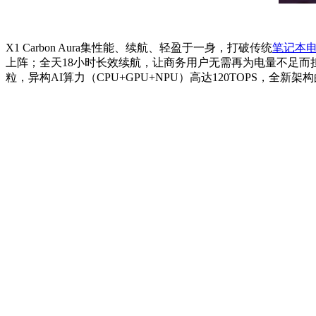
X1 Carbon Aura集性能、续航、轻盈于一身，打破传统
笔记本
上阵；全天18小时长效续航，让商务用户无需再为电量不足而担忧，
粒，异构AI算力（CPU+GPU+NPU）高达120TOPS，全新架构