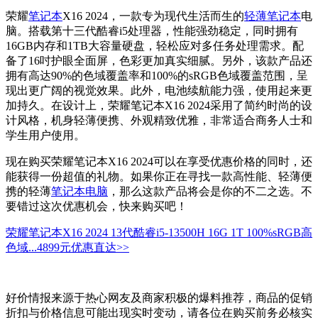
荣耀
笔记本
X16 2024，一款专为现代生活而生的
轻薄笔记本
电
脑。搭载第十三代酷睿i5处理器，性能强劲稳定，同时拥有
16GB内存和1TB大容量硬盘，轻松应对多任务处理需求。配
备了16吋护眼全面屏，色彩更加真实细腻。另外，该款产品还
拥有高达90%的色域覆盖率和100%的sRGB色域覆盖范围，呈
现出更广阔的视觉效果。此外，电池续航能力强，使用起来更
加持久。在设计上，荣耀笔记本X16 2024采用了简约时尚的设
计风格，机身轻薄便携、外观精致优雅，非常适合商务人士和
学生用户使用。
现在购买荣耀笔记本X16 2024可以在享受优惠价格的同时，还
能获得一份超值的礼物。如果你正在寻找一款高性能、轻薄便
携的轻薄
笔记本电脑
，那么这款产品将会是你的不二之选。不
要错过这次优惠机会，快来购买吧！
荣耀笔记本X16 2024 13代酷睿i5-13500H 16G 1T 100%sRGB高
色域...
4899元
优惠直达>>
好价情报来源于热心网友及商家积极的爆料推荐，商品的促销
折扣与价格信息可能出现实时变动，请各位在购买前务必核实