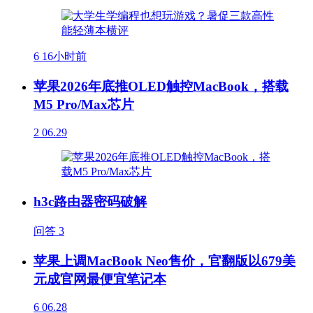
6
16小时前
苹果2026年底推OLED触控MacBook，搭载
M5 Pro/Max芯片
2
06.29
h3c路由器密码破解
问答
3
苹果上调MacBook Neo售价，官翻版以679美
元成官网最便宜笔记本
6
06.28