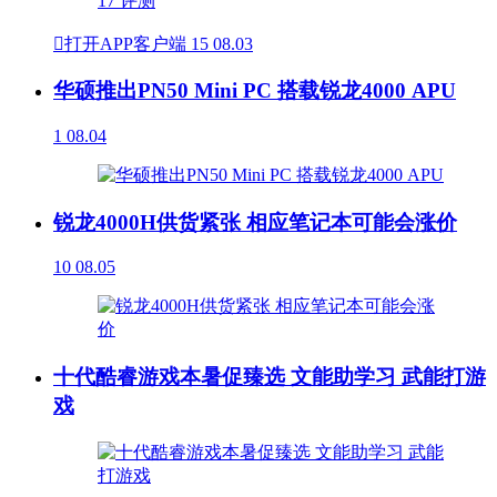

打开APP客户端
15
08.03
华硕推出PN50 Mini PC 搭载锐龙4000 APU
1
08.04
锐龙4000H供货紧张 相应笔记本可能会涨价
10
08.05
十代酷睿游戏本暑促臻选 文能助学习 武能打游
戏