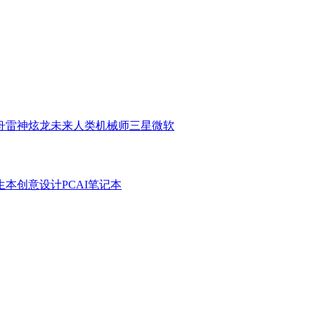
舟
雷神
炫龙
未来人类
机械师
三星
微软
生本
创意设计PC
AI笔记本