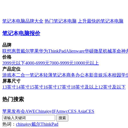
笔记本电脑品牌大全
热门笔记本电脑
上升最快的笔记本电脑
笔记本电脑报价
品牌
联想
惠普
戴尔
苹果
华为
ThinkPad
Alienware
华硕
微星
机械革命
神
价格
3999元以下
4000-6999元
7000-9999元
10000元以上
产品定位
游戏本
二合一笔记本
轻薄笔记本
商务办公本
影音娱乐本
校园学
屏幕尺寸
13英寸
14英寸
15英寸
16英寸
17英寸
18英寸及以上
12英寸及以下
热门搜索
苹果发布会
AWE
Chinajoy
IFA
mwc
CES Asia
CES
热词：
chinajoy
戴尔
ThinkPad